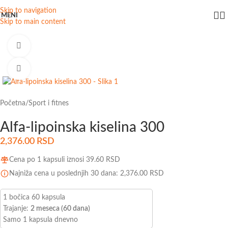
Skip to navigation
MENI
Skip to main content
Watch video
Click to enlarge
Početna
/
Sport i fitnes
Alfa-lipoinska kiselina 300
2,376.00
RSD
Cena po 1 kapsuli iznosi
39.60
RSD
Najniža cena u poslednjih 30 dana:
2,376.00
RSD
1 bočica 60 kapsula
Trajanje:
2 meseca (60 dana)
Samo 1 kapsula dnevno