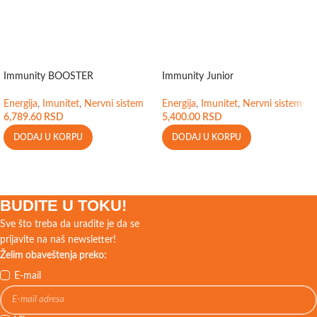
Immunity BOOSTER
Immunity Junior
Energija
,
Imunitet
,
Nervni sistem
Energija
,
Imunitet
,
Nervni sistem
6,789.60
RSD
5,400.00
RSD
DODAJ U KORPU
DODAJ U KORPU
BUDITE U TOKU!
Sve što treba da uradite je da se
prijavite na naš newsletter!
Želim obaveštenja preko:
E-mail