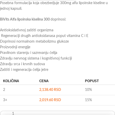
Posebna formulacija koja obezbedjuje 300mg alfa lipoinske kiseline u
jednoj kapsuli.
BiVits Alfa lipoinska kiselina 300
doprinosi:
Antioksidativnoj zaštiti organizma
Regeneraciji drugih antioksidanasa poput vitamina C i E
Doprinosi normalnom metabolizmu glukoze
Proizvodnji energije
Pravilnom starenju i sazrevanju ćelija
Zdravlju nervnog sistema i kognitivnoj funkciji
Zdravlju srca i krvnih sudova
Zaštiti i regeneracija ćelija jetre
KOLIČINA
CENA
POPUST
2
2,138.40
RSD
10%
3+
2,019.60
RSD
15%