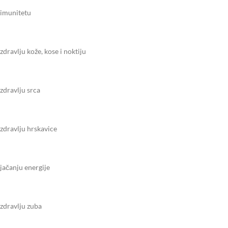
imunitetu
zdravlju kože, kose i noktiju
zdravlju srca
zdravlju hrskavice
jačanju energije
zdravlju zuba