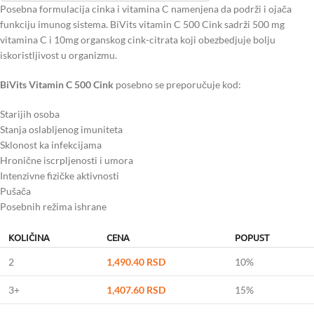
Posebna formulacija cinka i vitamina C namenjena da podrži i ojača
funkciju imunog sistema. BiVits vitamin C 500 Cink sadrži 500 mg
vitamina C i 10mg organskog cink-citrata koji obezbedjuje bolju
iskoristljivost u organizmu.
BiVits Vitamin C 500 Cink
posebno se preporučuje kod:
Starijih osoba
Stanja oslabljenog imuniteta
Sklonost ka infekcijama
Hronične iscrpljenosti i umora
Intenzivne fizičke aktivnosti
Pušača
Posebnih režima ishrane
KOLIČINA
CENA
POPUST
2
1,490.40
RSD
10%
3+
1,407.60
RSD
15%