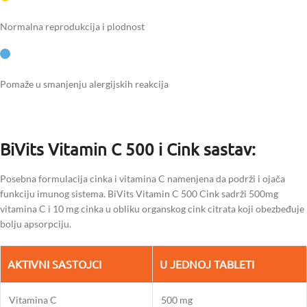
Normalna reprodukcija i plodnost
Pomaže u smanjenju alergijskih reakcija
BiVits Vitamin C 500 i Cink sastav:
Posebna formulacija cinka i vitamina C namenjena da podrži i ojača
funkciju imunog sistema. BiVits Vitamin C 500 Cink sadrži 500mg
vitamina C i 10 mg cinka u obliku organskog cink citrata koji obezbeđuje
bolju apsorpciju.
AKTIVNI SASTOJCI
U JEDNOJ TABLETI
Vitamina C
500 mg