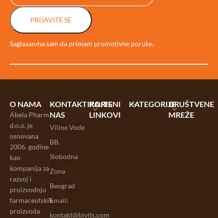
PRIJAVITE SE
Saglasan/na sam da primam promotivne poruke.
O NAMA
KONTAKTIRAJTE
KORISNI
KATEGORIJE
DRUŠTVENE
NAS
LINKOVI
MREŽE
Abela Pharm
d.o.o. je
Viline Vode
osnovana
BB,
2006. godine
Slobodna
kao
kompanija za
Zona
razvoj i
Beograd
proizvodnju
farmaceutskih
Email:
proizvoda
kontakt@bivits.com