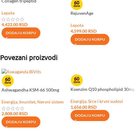
Collagen tripeptid
Lepota
RejuvenAge
4,422.00
RSD
Lepota
4,599.00
RSD
DODAJ U KORPU
DODAJ U KORPU
Povezani proizvodi
Koenzim Q10 phospholipid 30mg
Ashwagandha KSM-66 500mg
Energija
,
Srce i krvni sudovi
Energija
,
Imunitet
,
Nervni sistem
1,656.00
RSD
2,808.00
RSD
DODAJ U KORPU
DODAJ U KORPU