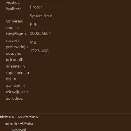
visokog
Proton
kvaliteta.
System d.o.o.
Usmereni
PIB:
smo na
100256884
istraživanje,
razvoj i
MB:
proizvodnju
17234498
potpuno
prirodnih
dijetetskih
suplemenata
koji su
namenjeni
zdravlju cele
porodice.
BiVits® ACTIVA vitamins &
minerals - All Rights
Reserved.