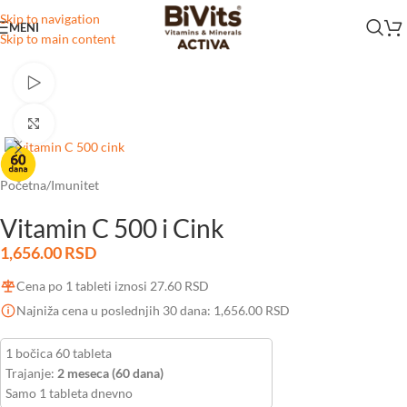
Skip to navigation
MENI
Skip to main content
Watch video
Click to enlarge
Početna
/
Imunitet
Vitamin C 500 i Cink
1,656.00
RSD
Cena po 1 tableti iznosi
27.60
RSD
Najniža cena u poslednjih 30 dana:
1,656.00
RSD
1 bočica 60 tableta
Trajanje:
2 meseca (60 dana)
Samo 1 tableta dnevno