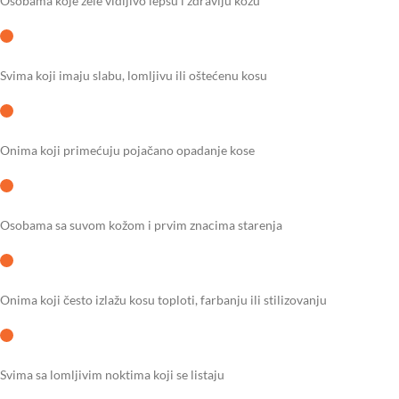
Osobama koje žele vidljivo lepšu i zdraviju kožu
Svima koji imaju slabu, lomljivu ili oštećenu kosu
Onima koji primećuju pojačano opadanje kose
Osobama sa suvom kožom i prvim znacima starenja
Onima koji često izlažu kosu toploti, farbanju ili stilizovanju
Svima sa lomljivim noktima koji se listaju