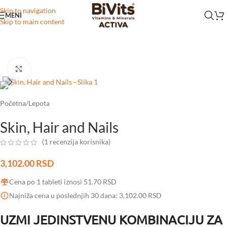
Skip to navigation
MENI
Skip to main content
Click to enlarge
Početna
/
Lepota
Skin, Hair and Nails
(
1
recenzija korisnika)
3,102.00
RSD
Cena po 1 tableti iznosi
51.70
RSD
Najniža cena u poslednjih 30 dana:
3,102.00
RSD
UZMI JEDINSTVENU KOMBINACIJU ZA