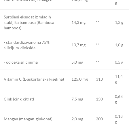
g
Sprošeni eksudat iz mladih
stabljika bambusa (Bambusa
14,3 mg
**
1,3 g
bamboos)
- standardizovano na 75%
10,7 mg
**
1,0 g
silicijum-dioksida
- od čega silicijuma
5,0 mg
**
0,5 g
11,4
Vitamin C (L-askorbinska kiselina)
125,0 mg
313
g
0,68
Cink (cink-citrat)
7,5 mg
150
g
0,18
Mangan (mangan-glukonat)
2,0 mg
200
g