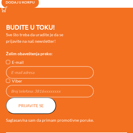
DODAJ U KORPU
BUDITE U TOKU!
Sve što treba da uradite je da se
prijavite na naš newsletter!
Želim obaveštenja preko:
E-mail
Viber
PRIJAVITE SE
Saglasan/na sam da primam promotivne poruke.