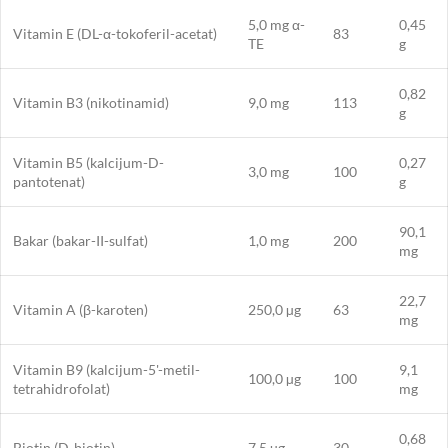
5,0 mg α-
0,45
Vitamin E (DL-α-tokoferil-acetat)
83
TE
g
0,82
Vitamin B3 (nikotinamid)
9,0 mg
113
g
Vitamin B5 (kalcijum-D-
0,27
3,0 mg
100
pantotenat)
g
90,1
Bakar (bakar-II-sulfat)
1,0 mg
200
mg
22,7
Vitamin A (β-karoten)
250,0 µg
63
mg
Vitamin B9 (kalcijum-5'-metil-
9,1
100,0 µg
100
tetrahidrofolat)
mg
0,68
Biotin (D-biotin)
7,5 µg
30