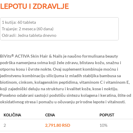
LEPOTU I ZDRAVLJE
1 kutija: 60 tableta
Trajanje: 2 meseca (60 dana)
Odrasli: Jedna tableta dnevno
BiVits
ACTIVA Skin Hair & Nails je naučno formulisana beauty
®
podrška namenjena svima koji žele zdravu, blistavu kožu, snažnu i
otpornu kosu i čvrste nokte. Ovaj suplement kombinuje moćnu i
jedinstvenu kombinaciju silicijuma iz mladih stabljika bambusa sa
biotinom, cinkom, kolagenskim peptidima, vitaminom C i vitaminom E,
koji zajednički deluju na strukturu i kvalitet kože, kose i noktiju.
Posebno odabrani sastojci podstiču sintezu kolagena i keratina, štite od
oksidativnog stresa i pomažu u očuvanju prirodne lepote i vitalnosti.
KOLIČINA
CENA
POPUST
2
2,791.80
RSD
10%