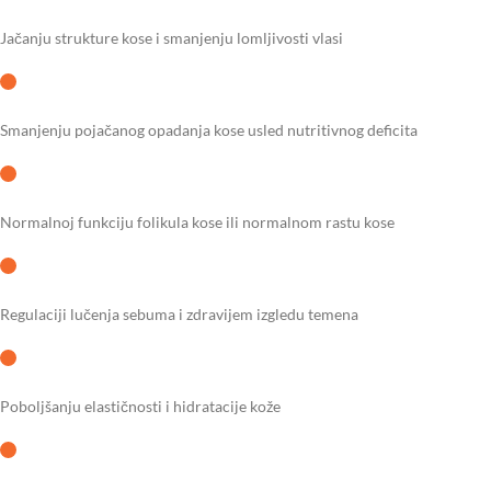
Jačanju strukture kose i smanjenju lomljivosti vlasi
Smanjenju pojačanog opadanja kose usled nutritivnog deficita
Normalnoj funkciju folikula kose ili normalnom rastu kose
Regulaciji lučenja sebuma i zdravijem izgledu temena
Poboljšanju elastičnosti i hidratacije kože