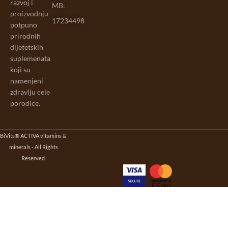
razvoj i
MB:
proizvodnju
17234498
potpuno
prirodnih
dijetetskih
suplemenata
koji su
namenjeni
zdravlju cele
porodice.
BiVits® ACTIVA vitamins &
minerals - All Rights
Reserved.