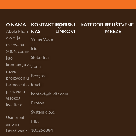
O NAMA
KONTAKTIRAJTE
KORISNI
KATEGORIJE
DRUŠTVENE
NAS
LINKOVI
MREŽE
Abela Pharm
d.o.o. je
Viline Vode
osnovana
BB,
2006. godine
Slobodna
kao
kompanija za
Zona
razvoj i
Beograd
proizvodnju
farmaceutskih
Email:
proizvoda
kontakt@bivits.com
visokog
Proton
kvaliteta.
System d.o.o.
Usmereni
PIB:
smo na
100256884
istraživanje,