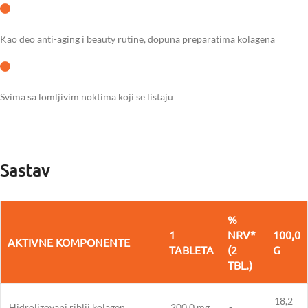
Kao deo anti-aging i beauty rutine, dopuna preparatima kolagena
Svima sa lomljivim noktima koji se listaju
Sastav
%
1
NRV*
100,0
AKTIVNE KOMPONENTE
TABLETA
(2
G
TBL.)
18,2
Hidrolizovani riblji kolagen
200,0 mg
-