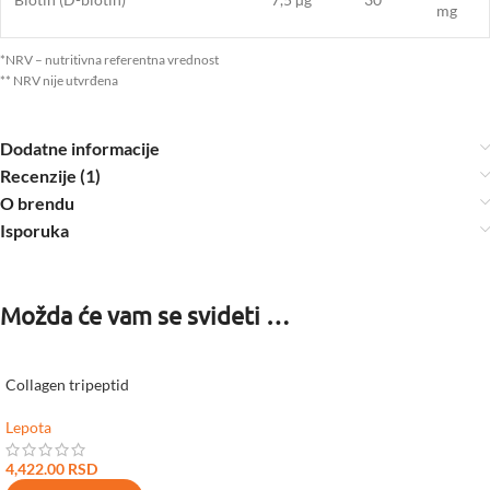
mg
*NRV – nutritivna referentna vrednost
** NRV nije utvrđena
Dodatne informacije
Recenzije (1)
O brendu
Isporuka
Možda će vam se svideti …
Collagen tripeptid
Lepota
4,422.00
RSD