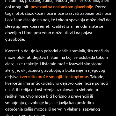
histamina, prostangladina, leukotrijena i serotonina, a svi
oni mogu biti
povezani sa nastankom glavobolje.
Pored
toga, otok sluzokože nosa može izazvati zapušenost nosa
i otežano disanje na nos, te tokom spavanja može doći do
sleep apneje koja remeti kvalitet sna, ne odmarate se
dovoljno i time posredno može uticati na pojavu
glavobolje.
Kvercetin deluje kao prirodni antihistaminik, što znači da
može blokirati dejstvo histamina koji se oslobađa tokom
alergijske reakcije. Histamin može izazvati simptome
alergije, uključujući glavobolju, a blokiranjem njegovog
dejstva
kvercetin može smanjiti te simptome.
Takođe,
kvercetin ima antioksidativno dejstvo koje može pomoći
u zaštiti ćelija od oštećenja uzrokovanih slobodnim
radikalima. Ovo može biti korisno u prevenciji ili
smanjenju glavobolje koja se javlja kao posledica
oštećenja ćelija mozga ili nervnih vlakana izazvanog
alergijskom reakcijom.