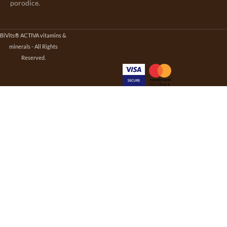
porodice.
BiVits® ACTIVA vitamins &
minerals - All Rights
Reserved.