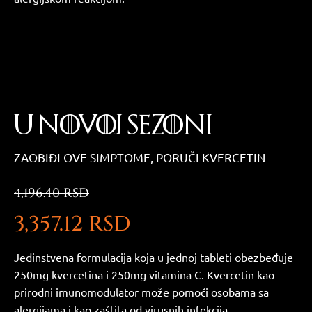
U NOVOJ SEZONI
ZAOBIĐI OVE SIMPTOME, PORUČI KVERCETIN
4,196.40 RSD
3,357.12 RSD
Jedinstvena formulacija koja u jednoj tableti obezbeđuje
250mg kvercetina i 250mg vitamina C. Kvercetin kao
prirodni imunomodulator može pomoći osobama sa
alergijama i kao zaštita od virusnih infekcija.