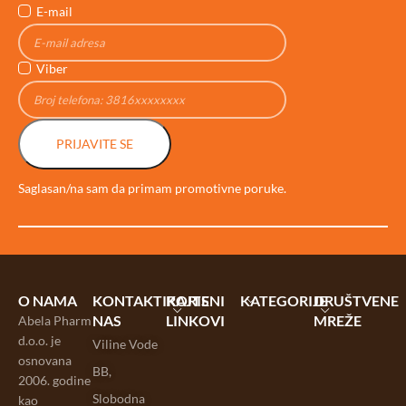
E-mail
Viber
PRIJAVITE SE
Saglasan/na sam da primam promotivne poruke.
O NAMA
KONTAKTIRAJTE
KORISNI
KATEGORIJE
DRUŠTVENE
NAS
LINKOVI
MREŽE
Abela Pharm
d.o.o. je
Viline Vode
osnovana
BB,
2006. godine
Slobodna
kao