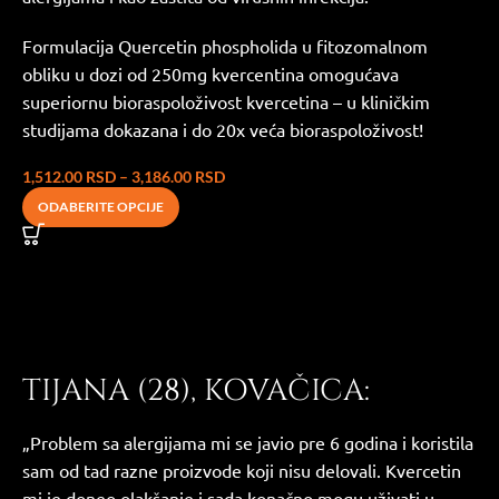
Formulacija Quercetin phospholida u fitozomalnom
obliku u dozi od 250mg kvercentina omogućava
superiornu bioraspoloživost kvercetina – u kliničkim
studijama dokazana i do 20x veća bioraspoloživost!
1,512.00
RSD
–
3,186.00
RSD
ODABERITE OPCIJE
TIJANA (28), KOVAČICA:
„Problem sa alergijama mi se javio pre 6 godina i koristila
sam od tad razne proizvode koji nisu delovali. Kvercetin
mi je doneo olakšanje i sada konačno mogu uživati u