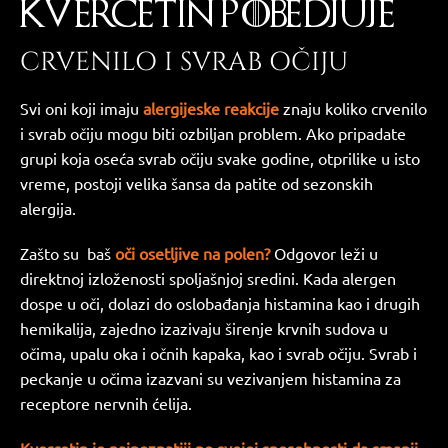
KVERCETIN POBEDJUJE
CRVENILO I SVRAB OČIJU
Svi oni koji imaju
alergijeske reakcije
znaju koliko crvenilo
i svrab očiju mogu biti ozbiljan problem. Ako pripadate
grupi koja oseća svrab očiju svake godine, otprilike u isto
vreme, postoji velika šansa da patite od sezonskih
alergija.
Zašto su baš
oči osetljive na polen?
Odgovor leži u
direktnoj izloženosti spoljašnjoj sredini. Kada alergen
dospe u oči, dolazi do oslobađanja histamina kao i drugih
hemikalija, zajedno izazivaju širenje krvnih sudova u
očima, upalu oka i očnih kapaka, kao i svrab očiju. Svrab i
peckanje u očima izazvani su vezivanjem histamina za
receptore nervnih ćelija.