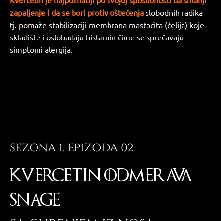
Kvercetin je najpoznatiji po svojoj sposobnosti da smanji
zapaljenje i da se bori protiv oštećenja
slobodnih radika
tj. pomaže stabilizaciji membrana mastocita (ćelija) koje
skladište i oslobađaju histamin čime se sprečavaju
simptomi alergija.
SEZONA 1, EPIZODA 02
KVERCETIN ODMERAVA
SNAGE