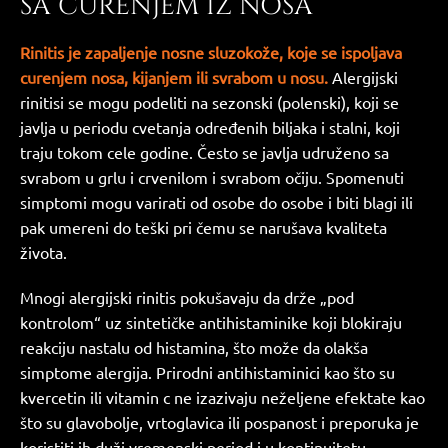
SA CURENJEM IZ NOSA
Rinitis je zapaljenje nosne sluzokože, koje se ispoljava
curenjem nosa, kijanjem ili svrabom u nosu.
Alergijski
rinitisi se mogu podeliti na sezonski (polenski), koji se
javlja u periodu cvetanja određenih biljaka i stalni, koji
traju tokom cele godine. Često se javlja udruženo sa
svrabom u grlu i crvenilom i svrabom očiju. Spomenuti
simptomi mogu varirati od osobe do osobe i biti blagi ili
pak umereni do teški pri čemu se narušava kvaliteta
života.
Mnogi alergijski rinitis pokušavaju da drže „pod
kontrolom“ uz sintetičke antihistaminike koji blokiraju
reakciju nastalu od histamina, što može da olakša
simptome alergija. Prirodni antihistaminici kao što su
kvercetin ili vitamin c ne izazivaju neželjene efektate kao
što su glavobolje, vrtoglavica ili pospanost i preporuka je
koristiti ih duži vremenski period i u kontinuitetu.