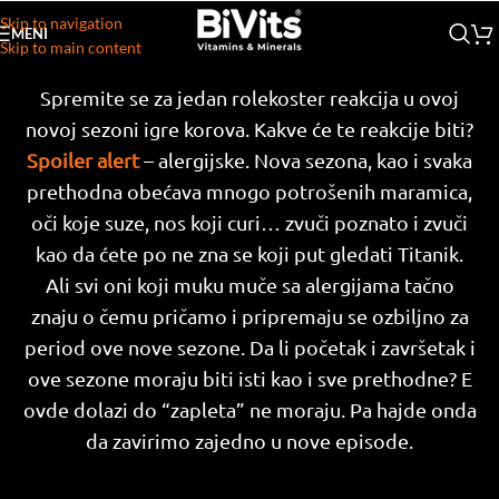
Skip to navigation
MENI
Skip to main content
Spremite se za jedan rolekoster reakcija u ovoj
novoj sezoni igre korova. Kakve će te reakcije biti?
Spoiler alert
– alergijske. Nova sezona, kao i svaka
prethodna obećava mnogo potrošenih maramica,
oči koje suze, nos koji curi… zvuči poznato i zvuči
kao da ćete po ne zna se koji put gledati Titanik.
Ali svi oni koji muku muče sa alergijama tačno
znaju o čemu pričamo i pripremaju se ozbiljno za
period ove nove sezone. Da li početak i završetak i
ove sezone moraju biti isti kao i sve prethodne? E
ovde dolazi do “zapleta” ne moraju. Pa hajde onda
da zavirimo zajedno u nove episode.