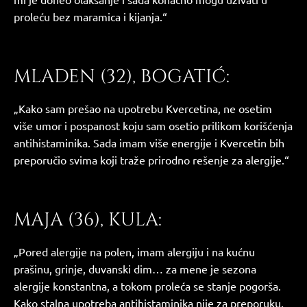
proleću bez maramica i kijanja.“
MLADEN (32), BOGATIĆ:
„Kako sam prešao na upotrebu Kvercetina, ne osetim
više umor i pospanost koju sam osetio prilikom korišćenja
antihistaminika. Sada imam više energije i Kvercetin bih
preporučio svima koji traže prirodno rešenje za alergije.“
MAJA (36), KULA:
„Pored alergije na polen, imam alergiju i na kućnu
prašinu, grinje, duvanski dim… za mene je sezona
alergije konstantna, a tokom proleća se stanje pogorša.
Kako stalna upotreba antihistaminika nije za preporuku,