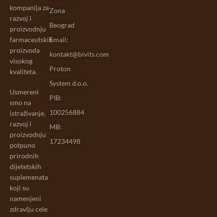
kompanija za
Zona
razvoj i
Beograd
proizvodnju
farmaceutskih
Email:
proizvoda
kontakt@bivits.com
visokog
Proton
kvaliteta.
System d.o.o.
Usmereni
PIB:
smo na
100256884
istraživanje,
razvoj i
MB:
proizvodnju
17234498
potpuno
prirodnih
dijetetskih
suplemenata
koji su
namenjeni
zdravlju cele