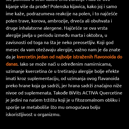
kijanje više da prođe? Polenska kijavica, kako joj i samo
ime kaže, podrazumeva reakcije na polen, i to najčešće
polen trave, korova, ambrozije, drveća ali obuhvata i
druge inhalatorne alergene. Najčešće se ova vrsta
alergije javlja u periodu između marta i oktobra, u
zavisnosti od toga na šta je neko preosetljiv. Koji god
mesec da vam otežavaju alergije, važno nam je da znate
da je
kvercetin jedan od najbolje istraženih flavonoida do
danas
. Iako se može naći u određenim namirnicama,
uzimanje kvercetina će u tretiranju alergije bolje efekte
imati kroz suplementaciju, od uzimanja ovog flavanoida
preko hrane koja ga sadrži, jer hrana sadrži značajno niže
nivoe od suplemenata. Takođe BiVits ACTIVA Quercetine
je jedini na našem tržištu koji je u fitozomalnom obliku i
sporije se metaboliše što mu omogućava bolju
iskoristljivost u organizmu.