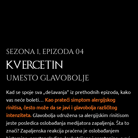
SEZONA 1, EPIZODA 04
KVERCETIN
UMESTO GLAVOBOLJE
Kad se spoje sva „dešavanja“ iz prethodnih epizoda, kako
vas neće boleti…
Kao prateći simptom alergijskog
rinitisa, često može da se javi i glavobolja različitog
intenziteta.
Glavobolja udružena sa alergijskim rinitisom
jeste posledica oslobađanja medijatora zapaljenja. Šta to
znači? Zapaljenska reakcija praćena je oslobađanjem