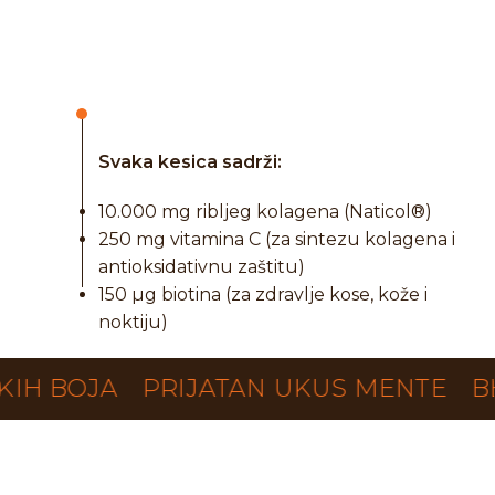
Svaka kesica sadrži:
10.000 mg riblјeg kolagena (Naticol®)
250 mg vitamina C (za sintezu kolagena i
antioksidativnu zaštitu)
150 µg biotina (za zdravlje kose, kože i
noktiju)
A
PRIJATAN UKUS MENTE
BEZ ŠEĆE