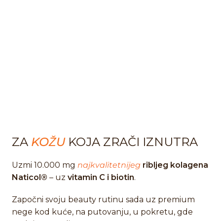
ZA
KOŽU
KOJA ZRAČI IZNUTRA
Uzmi 10.000 mg
najkvalitetnijeg
ribljeg kolagena
Naticol®
– uz
vitamin C i biotin
.
Započni svoju beauty rutinu sada uz premium
nege kod kuće, na putovanju, u pokretu, gde