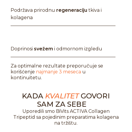
Podržava prirodnu
regeneraciju
tkiva i
kolagena
Doprinosi
svežem
i odmornom izgledu
Za optimalne rezultate preporučuje se
korišćenje
najmanje 3 meseca
u
kontinuitetu.
KADA
KVALITET
GOVORI
SAM ZA SEBE
Uporedili smo BiVits ACTIVA Collagen
Tripeptid sa pojedinim preparatima kolagena
na tržištu.