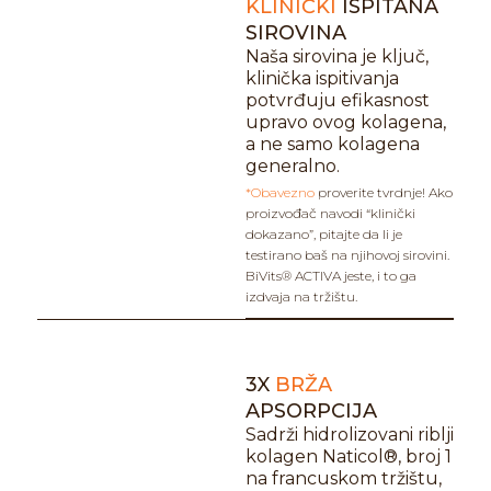
KLINIČKI
ISPITANA
SIROVINA
Naša sirovina je ključ,
klinička ispitivanja
potvrđuju efikasnost
upravo ovog kolagena,
a ne samo kolagena
generalno.
*Obavezno
proverite tvrdnje! Ako
proizvođač navodi “klinički
dokazano”, pitajte da li je
testirano baš na njihovoj sirovini.
BiVits® ACTIVA jeste, i to ga
izdvaja na tržištu.
3X
BRŽA
APSORPCIJA
Sadrži hidrolizovani riblji
kolagen Naticol®, broj 1
na francuskom tržištu,