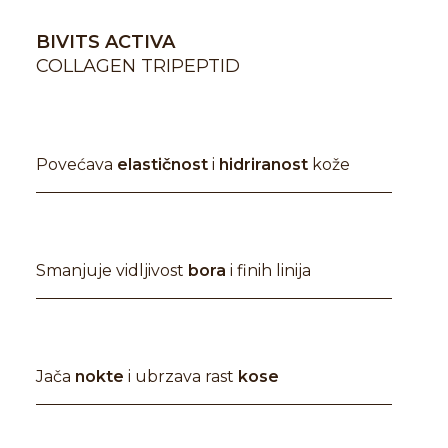
BIVITS ACTIVA
COLLAGEN TRIPEPTID
Povećava
elastičnost
i
hidriranost
kože
Smanjuje vidljivost
bora
i finih linija
Jača
nokte
i ubrzava rast
kose