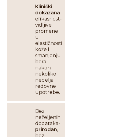
Klinički
dokazana
efikasnost-
vidljive
promene
u
elastičnosti
kože i
smanjenju
bora
nakon
nekoliko
nedelja
redovne
upotrebe.
Bez
neželjenih
dodataka-
prirodan
,
bez