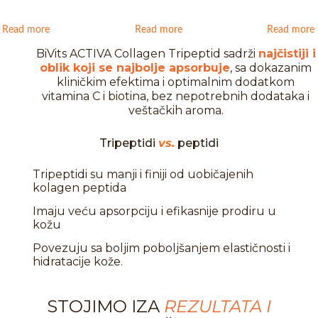
Read more
Read more
Read more
BiVits ACTIVA Collagen Tripeptid sadrži
najčistiji i
oblik koji se najbolje apsorbuje
, sa dokazanim
kliničkim efektima i optimalnim dodatkom
vitamina C i biotina, bez nepotrebnih dodataka i
veštačkih aroma.
Tripeptidi
vs.
peptidi
Tripeptidi su manji i finiji od uobičajenih
kolagen peptida
Imaju veću apsorpciju i efikasnije prodiru u
kožu
Povezuju sa boljim poboljšanjem elastičnosti i
hidratacije kože.
STOJIMO IZA
REZULTATA I