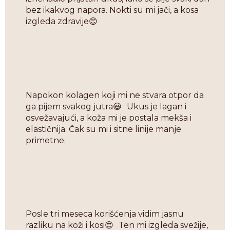
bez ikakvog napora. Nokti su mi jači, a kosa
izgleda zdravije😊
Napokon kolagen koji mi ne stvara otpor da
ga pijem svakog jutra😃 Ukus je lagan i
osvežavajući, a koža mi je postala mekša i
elastičnija. Čak su mi i sitne linije manje
primetne.
Posle tri meseca korišćenja vidim jasnu
razliku na koži i kosi😍 Ten mi izgleda svežije,