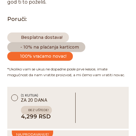
god ti to poželiš.
Poruči:
Besplatna dostava!
- 10% na plaćanja karticom
100% vraćamo novac!
*Ukoliko vam se ukus ne dopadne posle prve kesice, imate
mogućnost da nam vratite proizvod, a mi ćemo vam vratiti novac.
(1 KUTIJA)
ZA 20 DANA
BEZ UŠTEDE!
4,299 RSD
NAJPRODAVANIJE!