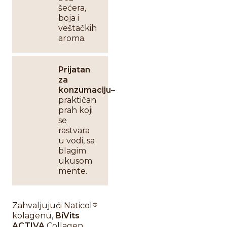
šećera,
boja i
veštačkih
aroma.
Prijatan
za
konzumaciju
–
praktičan
prah koji
se
rastvara
u vodi, sa
blagim
ukusom
mente.
Zahvaljujući Naticol
®
kolagenu,
BiVits
ACTIVA
Collagen