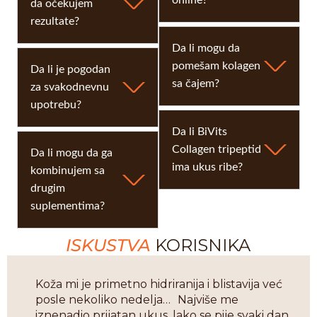
online?
da očekujem
rezultate?
Da li mogu da
pomešam kolagen
Da li je pogodan
sa čajem?
za svakodnevnu
upotrebu?
Da li BiVits
Collagen tripeptid
Da li mogu da ga
ima ukus ribe?
kombinujem sa
drugim
suplementima?
ISKUSTVA
KORISNIKA
Koža mi je primetno hidriranija i blistavija već
posle nekoliko nedelja… Najviše me
iznenadio prijatan ukus, lako se pije svaki dan