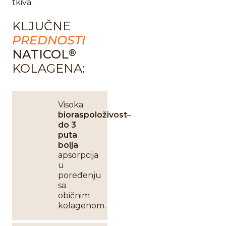
tkiva.
KLJUČNE
PREDNOSTI
NATICOL
®
KOLAGENA:
Visoka
bioraspoloživost
–
do 3
puta
bolja
apsorpcija
u
poređenju
sa
običnim
kolagenom.