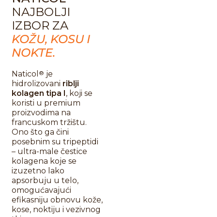
NAJBOLJI
IZBOR ZA
KOŽU, KOSU I
NOKTE.
Naticol
®
je
hidrolizovani
riblji
kolagen tipa I
, koji se
koristi u premium
proizvodima na
francuskom tržištu.
Ono što ga čini
posebnim su tripeptidi
– ultra-male čestice
kolagena koje se
izuzetno lako
apsorbuju u telo,
omogućavajući
efikasniju obnovu kože,
kose, noktiju i vezivnog