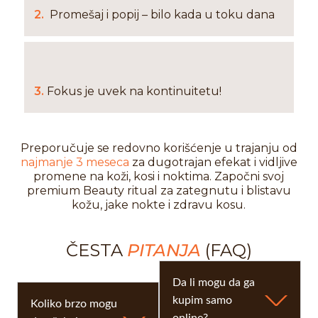
2.
Promešaj i popij – bilo kada u toku dana
3.
Fokus je uvek na kontinuitetu!
Preporučuje se redovno korišćenje u trajanju od
najmanje 3 meseca
za dugotrajan efekat i vidljive
promene na koži, kosi i noktima. Započni svoj
premium Beauty ritual za zategnutu i blistavu
kožu, jake nokte i zdravu kosu.
ČESTA
PITANJA
(FAQ)
Da li mogu da ga
kupim samo
Koliko brzo mogu