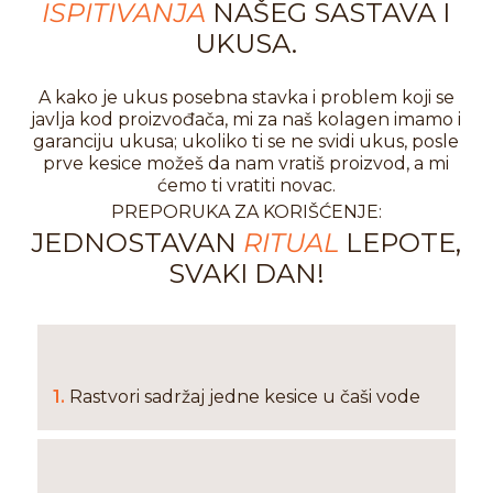
ISPITIVANJA
NAŠEG SASTAVA I
UKUSA.
A kako je ukus posebna stavka i problem koji se
javlja kod proizvođača, mi za naš kolagen imamo i
garanciju ukusa; ukoliko ti se ne svidi ukus, posle
prve kesice možeš da nam vratiš proizvod, a mi
ćemo ti vratiti novac.
PREPORUKA ZA KORIŠĆENJE:
JEDNOSTAVAN
RITUAL
LEPOTE,
SVAKI DAN!
1.
Rastvori sadržaj jedne kesice u čaši vode