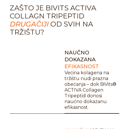
ZAŠTO JE BIVITS ACTIVA
COLLAGN TRIPEPTID
DRUGAČIJI
OD SVIH NA
TRŽIŠTU?
NAUČNO
DOKAZANA
EFIKASNOST
Većina kolagena na
tržištu nudi prazna
obećanja – dok BiVits®
ACTIVA Collagen
Tripeptid donosi
naučno dokazanu
efikasnost.