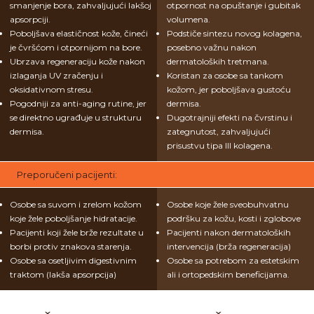
smanjenje bora, zahvaljujući lakšoj
otpornost na opuštanje i gubitak
apsorpciji.
volumena.
Poboljšava elastičnost kože, čineći
Podstiče sintezu novog kolagena,
je čvršćom i otpornijom na bore.
posebno važnu nakon
Ubrzava regeneraciju kože nakon
dermatoloških tretmana.
izlaganja UV zračenju i
Koristan za osobe sa tankom
oksidativnom stresu.
kožom, jer poboljšava gustoću
Pogodniji za anti-aging rutine, jer
dermisa.
se direktno ugrađuje u strukturu
Dugotrajniji efekti na čvrstinu i
dermisa.
zategnutost, zahvaljujući
prisustvu tipa III kolagena.
Preporučeni pacijenti:
Osobe sa suvom i zrelom kožom
Osobe koje žele sveobuhvatnu
koje žele poboljšanje hidratacije.
podršku za kožu, kosti i zglobove
Pacijenti koji žele brže rezultate u
Pacijenti nakon dermatoloških
borbi protiv znakova starenja.
intervencija (brža regeneracija)
Osobe sa osetljivim digestivnim
Osobe sa potrebom za estetskim
traktom (lakša apsorpcija)
ali i ortopedskim beneficijama.