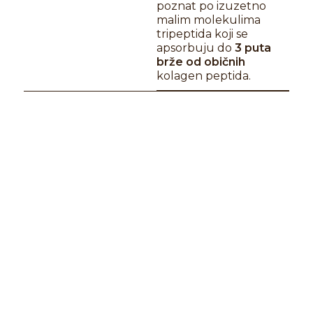
poznat po izuzetno
malim molekulima
tripeptida koji se
apsorbuju do
3 puta
brže od običnih
kolagen peptida.