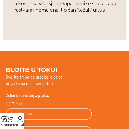
a kosa ima više sjaja. Dopada mi se što se lako
rastvara i nema onaj tipičan ‘težak’ ukus.
BUDITE U TOKU!
Sve što treba da uradite je da se
prijavite na naš newsletter!
Želim obaveštenja preko:
E-mail
Viber
Shop
Korpa
Moj nalog