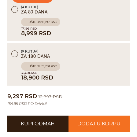
(4 KUTIJE)
ZA 80 DANA
UŠTEDA: 8,197 RSD
17,196 RSD
8,999 RSD
(9 KUTIJA)
ZA 180 DANA
UŠTEDI: 19,791 RSD
38,691 RSD
18,900 RSD
9,297 RSD
12,897 RSD
164.95
RSD PO DANU!
KUPI ODMAH
DODAJ U KORPU