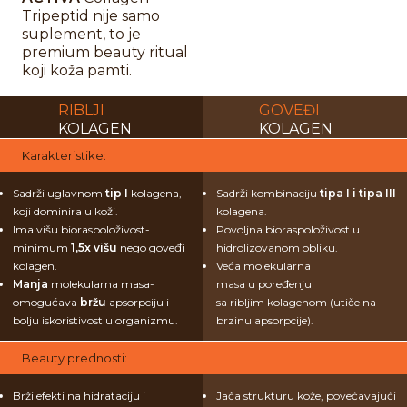
Tripeptid nije samo
suplement, to je
premium beauty ritual
koji koža pamti.
RIBLJI
GOVEĐI
KOLAGEN
KOLAGEN
Karakteristike:
Sadrži uglavnom
tip I
kolagena,
Sadrži kombinaciju
tipa I i tipa III
koji dominira u koži.
kolagena.
Ima višu bioraspoloživost-
Povoljna bioraspoloživost u
minimum
1,5x višu
nego goveđi
hidrolizovanom obliku.
kolagen.
Veća molekularna
Manja
molekularna masa-
masa u poređenju
omogućava
bržu
apsorpciju i
sa ribljim kolagenom (utiče na
bolju iskoristivost u organizmu.
brzinu apsorpcije).
Beauty prednosti:
Brži efekti na hidrataciju i
Jača strukturu kože, povećavajući