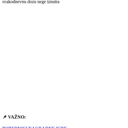
svakodnevnu dozu nege iznutra
📌 VAŽNO: