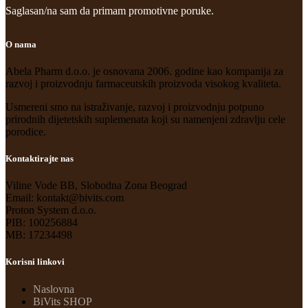
Saglasan/na sam da primam promotivne poruke.
O nama
Abela Pharm d.o.o. je osnovana 2006. godine kao kompanija za
razvoj i proizvodnju farmaceutskih proizvoda visokog kvaliteta.
Usmereni smo na istraživanje, razvoj i proizvodnju potpuno
prirodnih dijetetskih suplemenata koji su namenjeni zdravlju cele
porodice.
Kontaktirajte nas
Viline Vode BB, Slobodna Zona Beograd
Email: kontakt@bivits.com
Proton System d.o.o.
PIB: 100256884
MB: 17234498
Korisni linkovi
Naslovna
BiVits SHOP