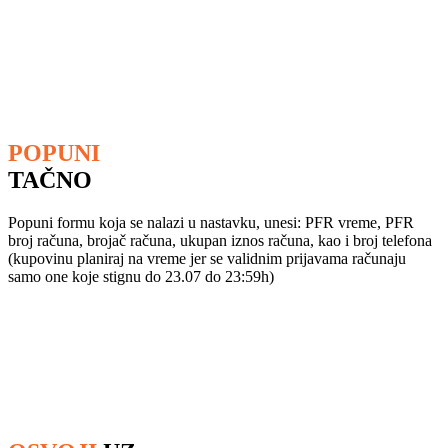
POPUNI
TAČNO
Popuni formu koja se nalazi u nastavku, unesi: PFR vreme, PFR
broj računa, brojač računa, ukupan iznos računa, kao i broj telefona
(kupovinu planiraj na vreme jer se validnim prijavama računaju
samo one koje stignu do 23.07 do 23:59h)