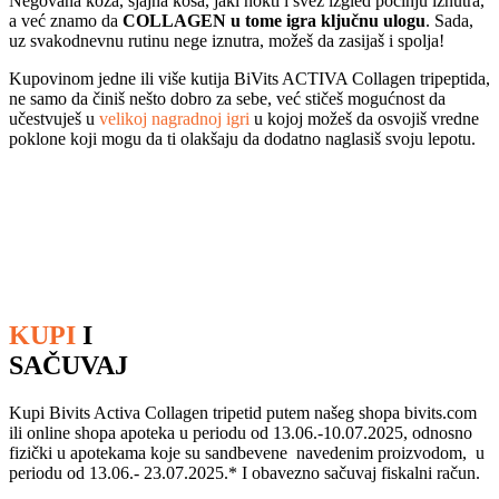
Negovana koža, sjajna kosa, jaki nokti i svež izgled počinju iznutra,
a već znamo da
COLLAGEN u tome igra ključnu ulogu
. Sada,
uz svakodnevnu rutinu nege iznutra, možeš da zasijaš i spolja!
Kupovinom jedne ili više kutija BiVits ACTIVA Collagen tripeptida,
ne samo da činiš nešto dobro za sebe, već stičeš mogućnost da
učestvuješ u
velikoj nagradnoj igri
u kojoj možeš da osvojiš vredne
poklone koji mogu da ti olakšaju da dodatno naglasiš svoju lepotu.
KUPI
I
SAČUVAJ
Kupi Bivits Activa Collagen tripetid putem našeg shopa bivits.com
ili online shopa apoteka u periodu od 13.06.-10.07.2025, odnosno
fizički u apotekama koje su sandbevene navedenim proizvodom, u
periodu od 13.06.- 23.07.2025.* I obavezno sačuvaj fiskalni račun.