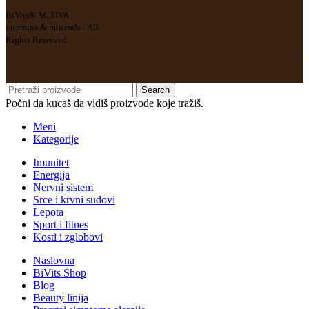
BiVits® ACTIVA
vitamins & minerals - All
Rights Reserved.
Search
Počni da kucaš da vidiš proizvode koje tražiš.
Meni
Kategorije
Imunitet
Energija
Nervni sistem
Srce i krvni sudovi
Lepota
Sport i fitnes
Kosti i zglobovi
Naslovna
BiVits Shop
Blog
Beauty linija