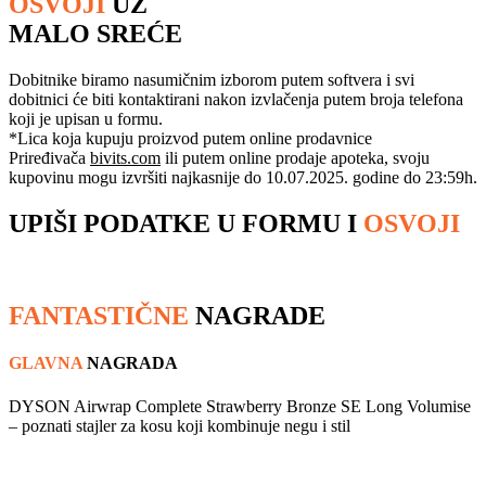
OSVOJI
UZ
MALO SREĆE
Dobitnike biramo nasumičnim izborom putem softvera i svi
dobitnici će biti kontaktirani nakon izvlačenja putem broja telefona
koji je upisan u formu.
*Lica koja kupuju proizvod putem online prodavnice
Priređivača
bivits.com
ili putem online prodaje apoteka, svoju
kupovinu mogu izvršiti najkasnije do 10.07.2025. godine do 23:59h.
UPIŠI PODATKE U FORMU I
OSVOJI
FANTASTIČNE
NAGRADE
GLAVNA
NAGRADA
DYSON Airwrap Complete Strawberry Bronze SE Long Volumise
– poznati stajler za kosu koji kombinuje negu i stil