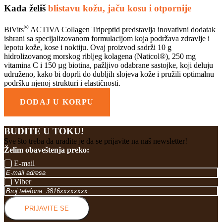
Kada želiš
blistavu kožu, jaču kosu i otpornije
®
BiVits
ACTIVA Collagen Tripeptid predstavlja inovativni dodatak
ishrani sa specijalizovanom formulacijom koja podržava zdravlje i
lepotu kože, kose i noktiju. Ovaj proizvod sadrži 10 g
hidrolizovanog morskog ribljeg kolagena (Naticol®), 250 mg
vitamina C i 150 µg biotina, pažljivo odabrane sastojke, koji deluju
udruženo, kako bi doprli do dubljih slojeva kože i pružili optimalnu
podršku njenoj strukturi i elastičnosti.
DODAJ U KORPU
BUDITE U TOKU!
Sve što treba da uradite je da se prijavite na naš newsletter!
Želim obaveštenja preko:
E-mail
Viber
PRIJAVITE SE