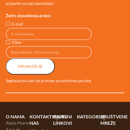
prijavite na naš newsletter!
Želim obaveštenja preko:
E-mail
Viber
PRIJAVITE SE
Saglasan/na sam da primam promotivne poruke.
O NAMA
KONTAKTIRAJTE
KORISNI
KATEGORIJE
DRUŠTVENE
NAS
LINKOVI
MREŽE
Abela Pharm
d.o.o. je