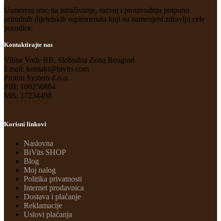
Usmereni smo na istraživanje, razvoj i proizvodnju potpuno
prirodnih dijetetskih suplemenata koji su namenjeni zdravlju cele
porodice.
Kontaktirajte nas
Viline Vode BB, Slobodna Zona Beograd
Email: kontakt@bivits.com
Proton System d.o.o.
PIB: 100256884
MB: 17234498
Korisni linkovi
Naslovna
BiVits SHOP
Blog
Moj nalog
Politika privatnosti
Internet prodavnica
Dostava i plaćanje
Reklamacije
Uslovi plaćanja