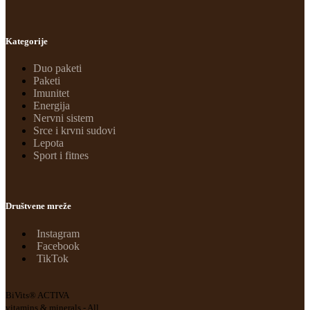
Kategorije
Duo paketi
Paketi
Imunitet
Energija
Nervni sistem
Srce i krvni sudovi
Lepota
Sport i fitnes
Društvene mreže
Instagram
Facebook
TikTok
BiVits® ACTIVA
vitamins & minerals - All