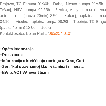
Prnjavor, TC Fortuna 01:30h - Doboj, Nestro pumpa 01:45h -
Tešanj, HIFA pumpa 02:55h - Zenica, Almy pumpa (prema
autoputu) – (pauza 20min) 3:50h - Kakanj, naplatna rampa
04:10h - Visoko, naplatna rampa 08:20h - Trebinje, TC Bingo
(pauza 45 min) 12:00h - Bečići
Kontakt osoba: Bojan Railić (
065/254-010
)
Opšte informacije
Dress code
Informacije o korišćenju rominga u Crnoj Gori
Sertifikat o završenoj školi vitamina i minerala
BiVits ACTIVA Event team