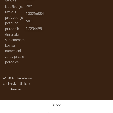
smo na
PIB:
istraživanje,
razvoj i
100256884
proizvodnju
MB:
potpuno
prirodnih
17234498
dijetetskih
suplemenata
koji su
namenjeni
zdravlju cele
porodice.
BiVits® ACTIVA vitamins
& minerals - All Rights
Reserved.
Shop