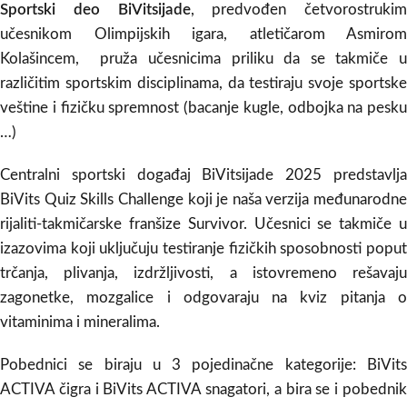
Sportski deo BiVitsijade
, predvođen četvorostrukim
učesnikom Olimpijskih igara, atletičarom Asmirom
Kolašincem, pruža učesnicima priliku da se takmiče u
različitim sportskim disciplinama, da testiraju svoje sportske
veštine i fizičku spremnost (bacanje kugle, odbojka na pesku
…)
Centralni sportski događaj BiVitsijade 2025 predstavlja
BiVits Quiz Skills Challenge koji je naša verzija međunarodne
rijaliti-takmičarske franšize Survivor. Učesnici se takmiče u
izazovima koji uključuju testiranje fizičkih sposobnosti poput
trčanja, plivanja, izdržljivosti, a istovremeno rešavaju
zagonetke, mozgalice i odgovaraju na kviz pitanja o
vitaminima i mineralima.
Pobednici se biraju u 3 pojedinačne kategorije: BiVits
ACTIVA čigra i BiVits ACTIVA snagatori, a bira se i pobednik