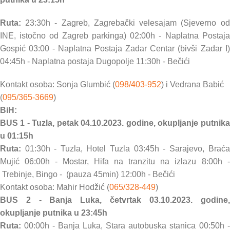
Ruta:
23:30h - Zagreb, Zagrebački velesajam (Sjeverno od
INE, istočno od Zagreb parkinga) 02:00h - Naplatna Postaja
Gospić 03:00 - Naplatna Postaja Zadar Centar (bivši Zadar I)
04:45h - Naplatna postaja Dugopolje 11:30h - Bečići
Kontakt osoba: Sonja Glumbić (
098/403-952
) i Vedrana Babić
(
095/365-3669
)
BiH:
BUS 1 - Tuzla, petak 04.10.2023. godine, okupljanje putnika
u 01:15h
Ruta:
01:30h - Tuzla, Hotel Tuzla
03:45h - Sarajevo, Braća
Mujić 06:00h - Mostar, Hifa na tranzitu na izlazu
8:00h -
Trebinje, Bingo - (pauza 45min)
12:00h - Bečići
Kontakt osoba: Mahir Hodžić (
065/328-449
)
BUS 2 - Banja Luka, četvrtak 03.10.2023. godine,
okupljanje putnika u 23:45h
Ruta:
00:00h - Banja Luka, Stara autobuska stanica 00:50h -