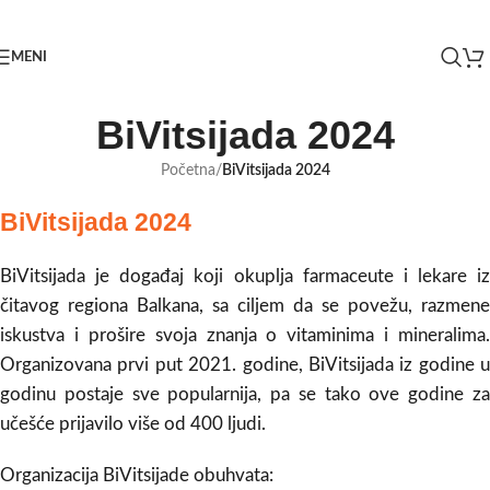
Skip to navigation
Skip to main content
MENI
BiVitsijada 2024
Početna
/
BiVitsijada 2024
BiVitsijada 2024
BiVitsijada je događaj koji okuplja farmaceute i lekare iz
čitavog regiona Balkana, sa ciljem da se povežu, razmene
iskustva i prošire svoja znanja o vitaminima i mineralima.
Organizovana prvi put 2021. godine, BiVitsijada iz godine u
godinu postaje sve popularnija, pa se tako ove godine za
učešće prijavilo više od 400 ljudi.
Organizacija BiVitsijade obuhvata: