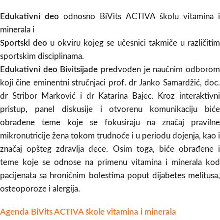
Edukativni deo
odnosno BiVits ACTIVA školu vitamina 
minerala i
Sportski deo
u okviru kojeg se učesnici takmiče u različitim
sportskim disciplinama.
Edukativni deo Bivitsijade
predvođen je naučnim odboro
koji čine eminentni stručnjaci prof. dr Janko Samardžić, doc.
dr Stribor Marković i dr Katarina Bajec. Kroz interaktivni
pristup, panel diskusije i otvorenu komunikaciju biće
obrađene teme koje se fokusiraju na značaj pravilne
mikronutricije žena tokom trudnoće i u periodu dojenja, kao i
značaj opšteg zdravlja dece. Osim toga, biće obrađene i
teme koje se odnose na primenu vitamina i minerala kod
pacijenata sa hroničnim bolestima poput dijabetes melitusa,
osteoporoze i alergija.
Agenda BiVits ACTIVA škole vitamina i minerala