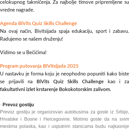
celokupnog takmičenja. Za najbolje timove pripremljene su
vredne nagrade.
Agenda BiVits Quiz Skills Challenge
Na ovaj način, Bivitsijada spaja edukaciju, sport i zabavu.
Radujemo se našem druženju!
Vidimo se u Bečićima!
Program putovanja BiVitsijada 2025
U nastavku je forma koju je neophodno popuniti kako biste
se prijavili na
BiVits Quiz Skills Challenge
kao i za
fakultativni izlet krstarenje Bokokotorskim zalivom
.
Prevoz gostiju
Prevoz gostiju je organizovan autobusima za goste iz Srbije,
Hrvatske i Bosne i Hercegovine. Molimo goste da na svim
mestima polaska, kao i usputnim stanicama budu najkasnije