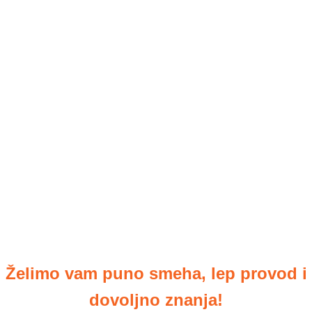
Želimo vam puno smeha, lep provod i
dovoljno znanja!