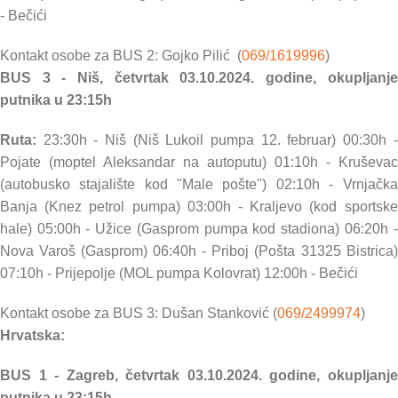
- Bečići
Kontakt osobe za BUS 2: Gojko Pilić (
069/1619996
)
BUS 3 - Niš, četvrtak 03.10.2024. godine, okupljanje
putnika u 23:15h
Ruta:
23:30h - Niš (Niš Lukoil pumpa 12. februar) 00:30h -
Pojate (moptel Aleksandar na autoputu) 01:10h - Kruševac
(autobusko stajalište kod "Male pošte") 02:10h - Vrnjačka
Banja (Knez petrol pumpa) 03:00h - Kraljevo (kod sportske
hale) 05:00h - Užice (Gasprom pumpa kod stadiona) 06:20h -
Nova Varoš (Gasprom) 06:40h - Priboj (Pošta 31325 Bistrica)
07:10h - Prijepolje (MOL pumpa Kolovrat) 12:00h - Bečići
Kontakt osobe za BUS 3: Dušan Stanković (
069/2499974
)
Hrvatska:
BUS 1 - Zagreb, četvrtak 03.10.2024. godine, okupljanje
putnika u 23:15h