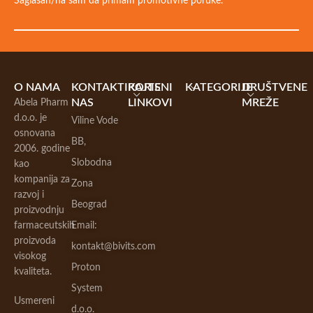
Saglasan/na sam da primam promotivne poruke.
O NAMA
KONTAKTIRAJTE
KORISNI
KATEGORIJE
DRUŠTVENE
NAS
LINKOVI
MREŽE
Abela Pharm
d.o.o. je
Viline Vode
osnovana
BB,
2006. godine
Slobodna
kao
kompanija za
Zona
razvoj i
Beograd
proizvodnju
farmaceutskih
Email:
proizvoda
kontakt@bivits.com
visokog
Proton
kvaliteta.
System
Usmereni
d.o.o.