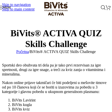
Skip to navigation
MENI
Skip to main content
BiVits® ACTIVA QUIZ
Skills Challenge
Početna
/
BiVits® ACTIVA QUIZ Skills Challenge
Sportski deo obuhvata tri dela pa je tako prvi rezervisan za igre
spretnosti, drugi za igre snage, a treći za kviz zanja o vitaminima i
mineralima.
Nakon online prijave takmičari će biti podeljeni u mešovite timove
od po 10 članova koji će se boriti u izazovima za pobedu u 3
kategorije i glavnu pobedu u ukupnom generalnom plasmanu:
BiVits Lavirint
BiVits kugla
BiVits kviz