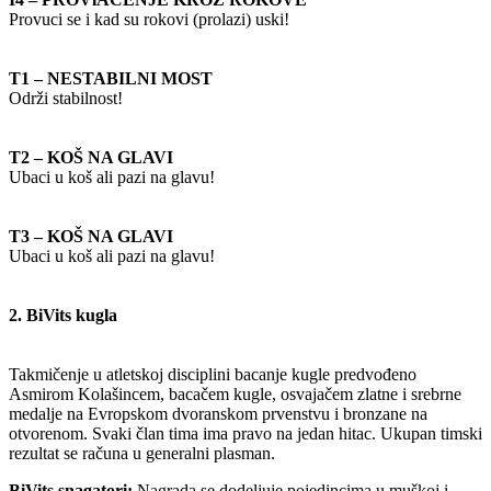
Provuci se i kad su rokovi (prolazi) uski!
T1 – NESTABILNI MOST
Održi stabilnost!
T2 – KOŠ NA GLAVI
Ubaci u koš ali pazi na glavu!
T3 – KOŠ NA GLAVI
Ubaci u koš ali pazi na glavu!
2. BiVits kugla
Takmičenje u atletskoj disciplini bacanje kugle predvođeno
Asmirom Kolašincem, bacačem kugle, osvajačem zlatne i srebrne
medalje na Evropskom dvoranskom prvenstvu i bronzane na
otvorenom. Svaki član tima ima pravo na jedan hitac. Ukupan timski
rezultat se računa u generalni plasman.
BiVits snagatori:
Nagrada se dodeljuje pojedincima u muškoj i