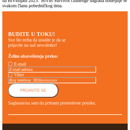
na BiVitsijadi 2025. BiVits Survivor challenge nagrada dodeljuje se
svakom članu pobedničkog tima.
BUDITE U TOKU!
Sve što treba da uradite je da se
prijavite na naš newsletter!
Želim obaveštenja preko:
E-mail
Viber
PRIJAVITE SE
Saglasan/na sam da primam promotivne poruke.