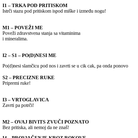
I1 – TRKA POD PRITISKOM
Istrči stazu pod pritiskom ispod miške i između nogu!
M1 – POVEŽI ME
Poveži zdravstvena stanja sa vitaminima
i mineralima.
I2 – S1 – PO(D)NESI ME
Po(d)nesi slamčicu pod nos i zavrti se u cik cak, pa onda ponovo
S2 – PRECIZNE RUKE
Pripremi ruke!
I3 – VRTOGLAVICA
Zavrti pa potrči!
M2 – OVAJ BIVITS ZVUČI POZNATO
Bez pritiska, ali nemoj da ne znaš!
I4 – PROVlAČENJE KROZ ROKOVE