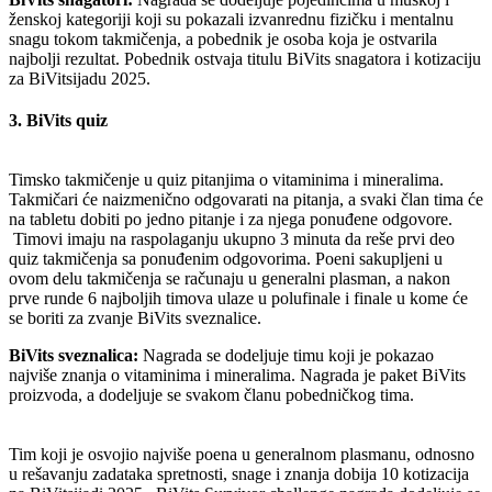
ženskoj kategoriji koji su pokazali izvanrednu fizičku i mentalnu
snagu tokom takmičenja, a pobednik je osoba koja je ostvarila
najbolji rezultat. Pobednik ostvaja titulu BiVits snagatora i kotizaciju
za BiVitsijadu 2025.
3. BiVits quiz
Timsko takmičenje u quiz pitanjima o vitaminima i mineralima.
Takmičari će naizmenično odgovarati na pitanja, a svaki član tima će
na tabletu dobiti po jedno pitanje i za njega ponuđene odgovore.
Timovi imaju na raspolaganju ukupno 3 minuta da reše prvi deo
quiz takmičenja sa ponuđenim odgovorima. Poeni sakupljeni u
ovom delu takmičenja se računaju u generalni plasman, a nakon
prve runde 6 najboljih timova ulaze u polufinale i finale u kome će
se boriti za zvanje BiVits sveznalice.
BiVits sveznalica:
Nagrada se dodeljuje timu koji je pokazao
najviše znanja o vitaminima i mineralima. Nagrada je paket BiVits
proizvoda, a dodeljuje se svakom članu pobedničkog tima.
Tim koji je osvojio najviše poena u generalnom plasmanu, odnosno
u rešavanju zadataka spretnosti, snage i znanja dobija 10 kotizacija