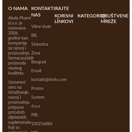
O NAMA
KONTAKTIRAJTE
NAS
KORISNI
KATEGORIJE
DRUŠTVENE
Abela Pharm
LINKOVI
MREŽE
d.o.o. je
Viline Vode
osnovana
2006.
BB,
godine kao
kompanija
Slobodna
za razvoj i
proizvodnju
Zona
farmaceutskih
Beograd
proizvoda
visokog
Email:
kvaliteta.
kontakt@bivits.com
Usmereni
smo na
Proton
istraživanje,
razvoj i
System
proizvodnju
d.o.o.
potpuno
prirodnih
PIB:
dijetetskih
suplemenata
100256884
koji su