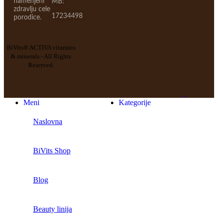
namenjeni
MB:
zdravlju cele
17234498
porodice.
BiVits® ACTIVA vitamins
& minerals - All Rights
Reserved.
Meni
Kategorije
Naslovna
BiVits Shop
Blog
Beauty linija