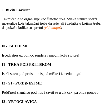
1. BiVits Lavirint
Takmičenje se organizuje kao štafetna trka. Svaka stanica sadrži
mozgalice koje takmičari treba da reše, ali i zadatke u kojima treba
da pokažu koliko su spretni
(vidi mapu)
:
I0 - ISCEDI ME
Iscedi stres uz pomoć sunđera i napuni kofu što pre!
I1 - TRKA POD PRITISKOM
Istrči stazu pod pritiskom ispod miške i između nogu!
I2 - S1 - PO(D)NESI ME
Po(d)nesi slamčicu pod nos i zavrti se u cik cak, pa onda ponovo
I3 - VRTOGLAVICA