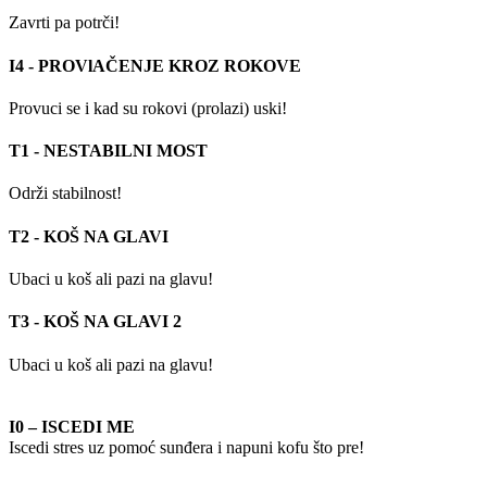
Zavrti pa potrči!
I4 - PROVlAČENJE KROZ ROKOVE
Provuci se i kad su rokovi (prolazi) uski!
T1 - NESTABILNI MOST
Održi stabilnost!
T2 - KOŠ NA GLAVI
Ubaci u koš ali pazi na glavu!
T3 - KOŠ NA GLAVI 2
Ubaci u koš ali pazi na glavu!
I0 – ISCEDI ME
Iscedi stres uz pomoć sunđera i napuni kofu što pre!