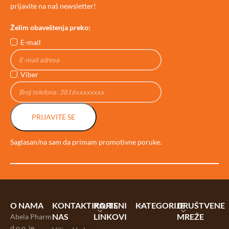
prijavite na naš newsletter!
Želim obaveštenja preko:
E-mail
Viber
PRIJAVITE SE
Saglasan/na sam da primam promotivne poruke.
O NAMA
KONTAKTIRAJTE
KORISNI
KATEGORIJE
DRUŠTVENE
NAS
LINKOVI
MREŽE
Abela Pharm
d.o.o. je