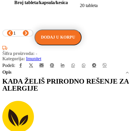
Broj tableta/kapsula/kesica
20 tableta
DODAJ U KORPU
Šifra proizvoda:
-
Kategorija:
Imunitet
Podeli:
Opis
KADA ŽELIŠ PRIRODNO REŠENJE ZA
ALERGIJE