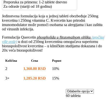
Preporuka za primenu: 1-2 tablete dnevno
Za odrasle (stariji od 18 godina)
Jedinstvena formulacija koja u jednoj tableti obezbeđuje 250mg
kvercetina i 250mg vitamina C. Kvercetin kao prirodni
imunomodulator može pomoći osobama sa alergijama i kao zaštita
od virusnih infekcija.
Formulacija Quercetin
phospholida u fitozomalnom obliku
(pročitaj
više ovde)
u dozi od 250mg kvercentina omogućava superiornu
bioraspoloživost kvercetina – u kliničkim studijama dokazana i do
20x veća bioraspoloživost!
Količina
Cena
Popust
2
1,360.80
RSD
10%
3+
1,285.20
RSD
15%
60 tableta