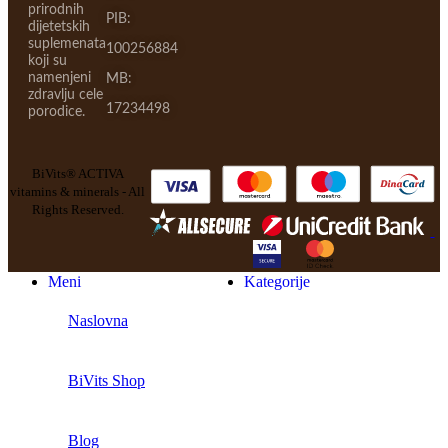
prirodnih
PIB:
dijetetskih
suplemenata
100256884
koji su
namenjeni
MB:
zdravlju cele
17234498
porodice.
BiVits® ACTIVA
vitamins & minerals - All
Rights Reserved.
Meni
Kategorije
Naslovna
BiVits Shop
Blog