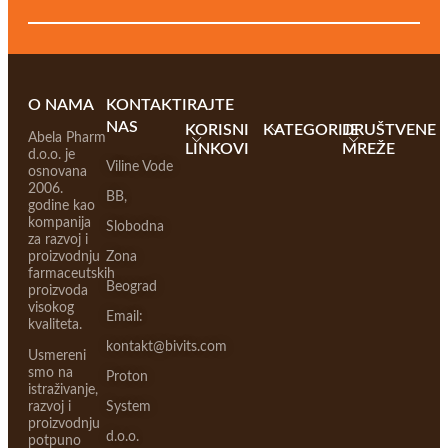
O NAMA
KONTAKTIRAJTE
NAS
KORISNI
KATEGORIJE
DRUŠTVENE
Abela Pharm
LINKOVI
MREŽE
d.o.o. je
Viline Vode
osnovana
2006.
BB,
godine kao
kompanija
Slobodna
za razvoj i
proizvodnju
Zona
farmaceutskih
Beograd
proizvoda
visokog
Email:
kvaliteta.
kontakt@bivits.com
Usmereni
smo na
Proton
istraživanje,
razvoj i
System
proizvodnju
d.o.o.
potpuno