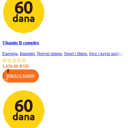
Brzi pregled
Vitamin B complex
Energija
,
Imunitet
,
Nervni sistem
,
Sport i fitnes
,
Srce i krvni sudovi
1,656.00
RSD
DODAJ U KORPU