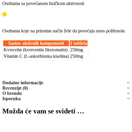
Osobama sa povećanom fizičkom aktivnosti
Osobama koje na prirodan način žele da povećaju unos polifenola
Sastav aktivnih komponenti
1 tableta
Kvercetin (kvercentin fitozomalni)
250mg
Vitamin C (L-askorbinska kiselina)
250mg
Dodatne informacije
Recenzije (0)
O brendu
Isporuka
Možda će vam se svideti …