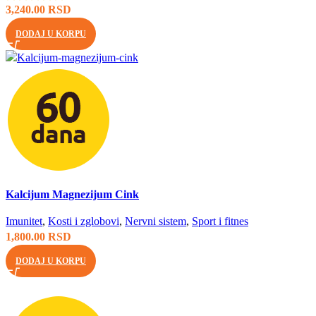
3,240.00
RSD
DODAJ U KORPU
Brzi pregled
Kalcijum Magnezijum Cink
Imunitet
,
Kosti i zglobovi
,
Nervni sistem
,
Sport i fitnes
1,800.00
RSD
DODAJ U KORPU