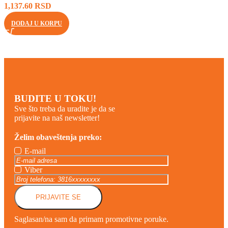
1,137.60
RSD
DODAJ U KORPU
BUDITE U TOKU!
Sve što treba da uradite je da se
prijavite na naš newsletter!
Želim obaveštenja preko:
E-mail
Viber
PRIJAVITE SE
Saglasan/na sam da primam promotivne poruke.