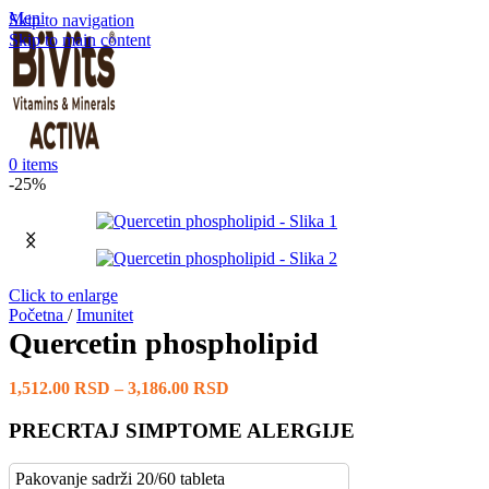
Meni
Skip to navigation
Skip to main content
0
items
-25%
Click to enlarge
Početna
/
Imunitet
Quercetin phospholipid
1,512.00
RSD
–
3,186.00
RSD
PRECRTAJ SIMPTOME ALERGIJE
Pakovanje sadrži 20/60 tableta