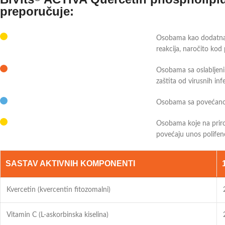
preporučuje:
Osobama kao dodatna z
reakcija, naročito kod 
Osobama sa oslabljen
zaštita od virusnih inf
Osobama sa povećano
Osobama koje na priro
povećaju unos polifen
SASTAV AKTIVNIH KOMPONENTI
Kvercetin (kvercentin fitozomalni)
Vitamin C (L-askorbinska kiselina)