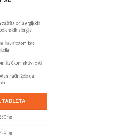
aštita od alergijskih
polenskih alergija
im imunitetom kao
ekcija
m fizičkom aktivnosti
dan način žele da
ola
1 TABLETA
250mg
250mg