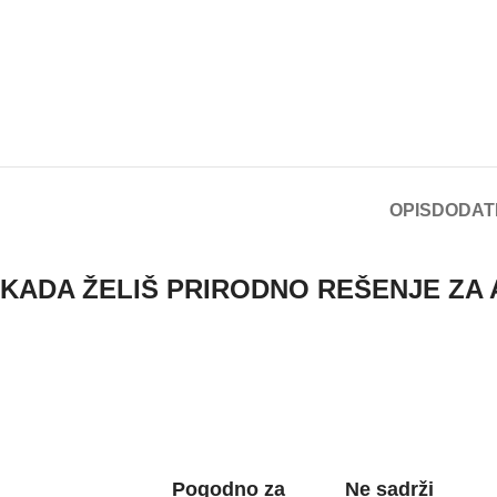
OPIS
DODAT
KADA ŽELIŠ PRIRODNO REŠENJE ZA 
Pogodno za
Ne sadrži