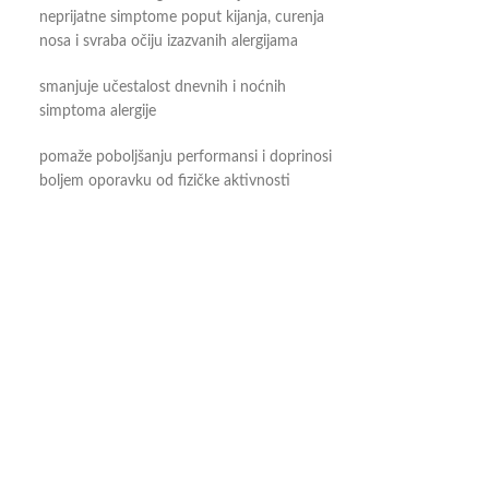
neprijatne simptome poput kijanja, curenja
nosa i svraba očiju izazvanih alergijama
smanjuje učestalost dnevnih i noćnih
simptoma alergije
pomaže poboljšanju performansi i doprinosi
boljem oporavku od fizičke aktivnosti