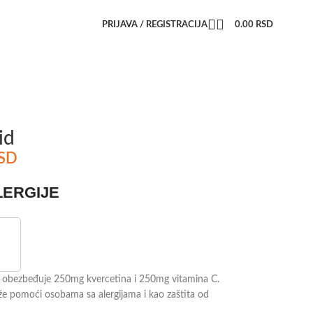
PRIJAVA / REGISTRACIJA
0.00
RSD
id
SD
LERGIJE
ti obezbeđuje 250mg kvercetina i 250mg vitamina C.
e pomoći osobama sa alergijama i kao zaštita od