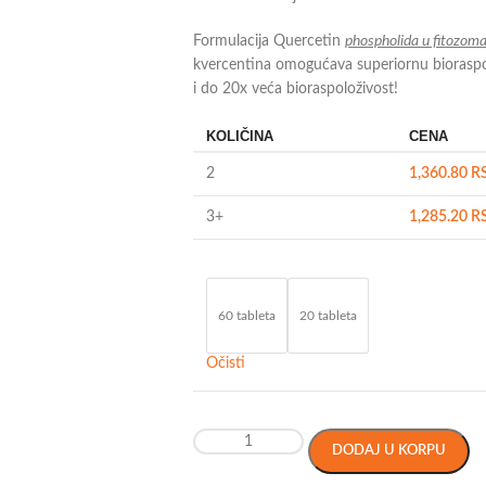
Formulacija Quercetin
phospholida u fitozom
kvercentina omogućava superiornu bioraspol
i do 20x veća bioraspoloživost!
KOLIČINA
CENA
2
1,360.80
R
3+
1,285.20
R
60 tableta
20 tableta
Očisti
DODAJ U KORPU