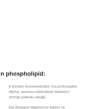
n phospholipid:
je prirodni imunomodulator, ima protivupalna
dejstva, sprečava oslobođanje histamina i
umiruje polensku alergiju
ima dokazano blagotvorno dejstvo na