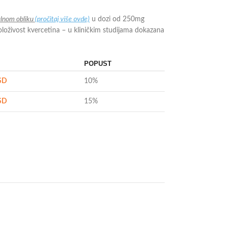
alnom obliku
(pročitaj više ovde)
u dozi od 250mg
oživost kvercetina – u kliničkim studijama dokazana
POPUST
SD
10%
SD
15%