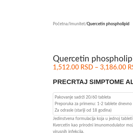
Početna
/
Imunitet
/
Quercetin phospholipid
Quercetin phospholip
1,512.00
RSD
–
3,186.00
R
PRECRTAJ SIMPTOME A
Pakovanje sadrži 20/60 tableta
Preporuka za primenu: 1-2 tablete dnevno
Za odrasle (stariji od 18 godina)
Jedinstvena formulacija koja u jednoj table
Kvercetin kao prirodni imunomodulator mož
virusnih infekcija.