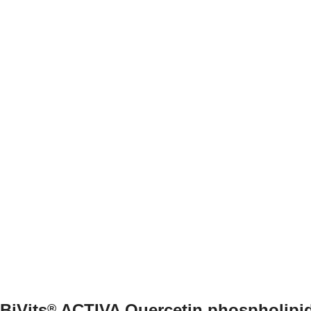
BiVits
ACTIVA Quercetin phospholipi
®