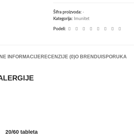
Šifra proizvoda:
-
Kategorija:
Imunitet
Podeli:
NE INFORMACIJE
RECENZIJE (0)
O BRENDU
ISPORUKA
ALERGIJE
20/60 tableta