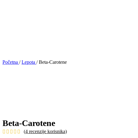
Početna
/
Lepota
/
Beta-Carotene
Beta-Carotene
(
4
recenzije korisnika)