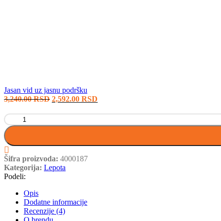
Jasan vid uz jasnu podršku
3,240.00
RSD
2,592.00
RSD
Šifra proizvoda:
4000187
Kategorija:
Lepota
Podeli:
Opis
Dodatne informacije
Recenzije (4)
O brendu