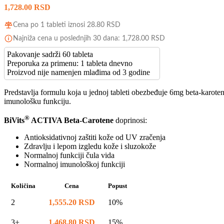
1,728.00
RSD
Cena po 1 tableti iznosi
28.80
RSD
Najniža cena u poslednjih 30 dana:
1,728.00
RSD
Pakovanje sadrži 60 tableta
Preporuka za primenu: 1 tableta dnevno
Proizvod nije namenjen mlađima od 3 godine
Predstavlja formulu koja u jednoj tableti obezbeđuje 6mg beta-karoten
imunološku funkciju.
®
BiVits
ACTIVA Beta-Carotene
doprinosi:
Antioksidativnoj zaštiti kože od UV zračenja
Zdravlju i lepom izgledu kože i sluzokože
Normalnoj funkciji čula vida
Normalnoj imunološkoj funkciji
Količina
Cena
Popust
2
1,555.20
RSD
10%
3+
1,468.80
RSD
15%