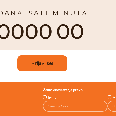
DANA
SATI
MINUTA
00
00
00
Prijavi se!
Želim obaveštenja preko:
E-mail
V