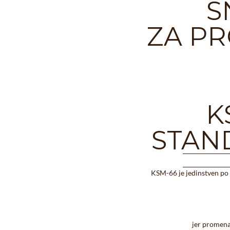
S
ZA PR
K
STAN
KSM-66 je jedinstven po t
jer promena 