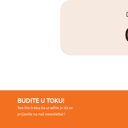
BUDITE U TOKU!
Sve što treba da uradite je da se
prijavite na naš newsletter!