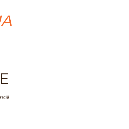
NA
E
raciji