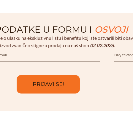
 PODATKE U FORMU I
OSVOJI
te o ulasku na ekskluzivnu listu i benefitu koji ste ostvarili biti obav
izvod zvanično stigne u prodaju na naš shop
02.02.2026.
PRIJAVI SE!