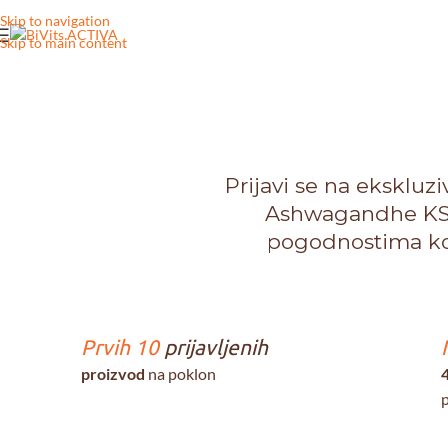
Skip to navigation
Skip to main content
Prijavi se na ekskluzi
Ashwagandhe K
pogodnostima koje
Prvih 10
prijavljenih
proizvod
na poklon
p