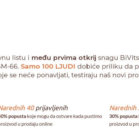
vnu listu i
među prvima otkrij
snagu BiVit
SM-66.
Samo 100 LJUDI
dobiće priliku da pr
 se neće ponavljati, testiraju naš novi pro
Narednih 40
prijavljenih
Narednih 
40% popusta
koje mogu da ostvare kada pustimo
30% popusta
roizvod u prodaju online
proizvod u pr