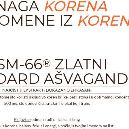
NAGA
KORENA
OMENE IZ
KORE
SM-66
ZLATNI
®
DARD AŠVAGAND
.
.
NAJČISTIJI EKSTRAKT
DOKAZANO EFIKASAN
ome što koristi isključivo koren biljke, bez listova i u optimalnoj koncent
500 mg, što donosi čist, snažan i efekat koji traje.
Prijavi se
odmah i uđi u izabrani krug
iz korena, balans, fokus i energija počinju tvojim imenom na listi.