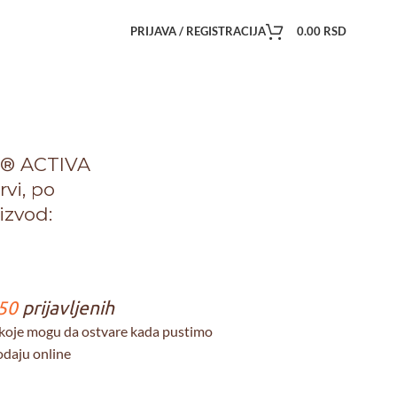
PRIJAVA / REGISTRACIJA
0.00
RSD
s® ACTIVA
vi, po
izvod:
50
prijavljenih
koje mogu da ostvare kada pustimo
odaju online