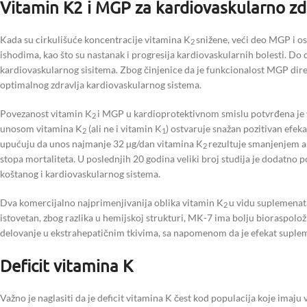
Vitamin K2 i MGP za kardiovaskularno zd
Kada su cirkulišuće koncentracije vitamina K
snižene, veći deo MGP i os
2
ishodima, kao što su nastanak i progresija kardiovaskularnih bolesti. Do
kardiovaskularnog sisitema. Zbog činjenice da je funkcionalost MGP dir
optimalnog zdravlja kardiovaskularnog sistema.
Povezanost vitamin K
i MGP u kardioprotektivnom smislu potvrđena je 
2
unosom vitamina K
(ali ne i vitamin K
) ostvaruje snažan pozitivan efek
2
1
upućuju da unos najmanje 32 µg/dan vitamina K
rezultuje smanjenjem ar
2
stopa mortaliteta. U poslednjih 20 godina veliki broj studija je dodatno
koštanog i kardiovaskularnog sistema.
Dva komercijalno najprimenjivanija oblika vitamin K
u vidu suplemenat
2
istovetan, zbog razlika u hemijskoj strukturi, MK-7 ima bolju bioraspolo
delovanje u ekstrahepatičnim tkivima, sa napomenom da je efekat suplem
Deficit vitamina K
Važno je naglasiti da je deficit vitamina K čest kod populacija koje imaju 