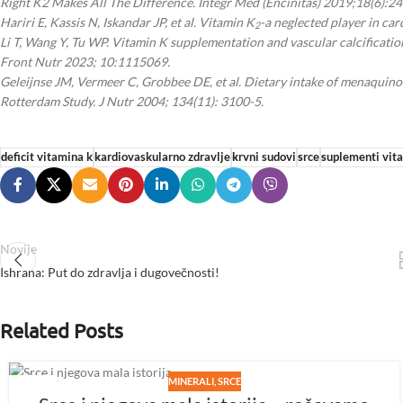
Right K2 Makes All The Difference. Integr Med (Encinitas) 2019;18(6):24
Hariri E, Kassis N, Iskandar JP, et al. Vitamin K
-a neglected player in ca
2
Li T, Wang Y, Tu WP.
Vitamin K supplementation and vascular calcification
Front Nutr 2023; 10:1115069.
Geleijnse JM, Vermeer C, Grobbee DE, et al.
Dietary intake of menaquinon
Rotterdam Study. J Nutr 2004; 134(11): 3100-5.
deficit vitamina k
kardiovaskularno zdravlje
krvni sudovi
srce
suplementi vit
Novije
Ishrana: Put do zdravlja i dugovečnosti!
Related Posts
MINERALI
,
SRCE
12