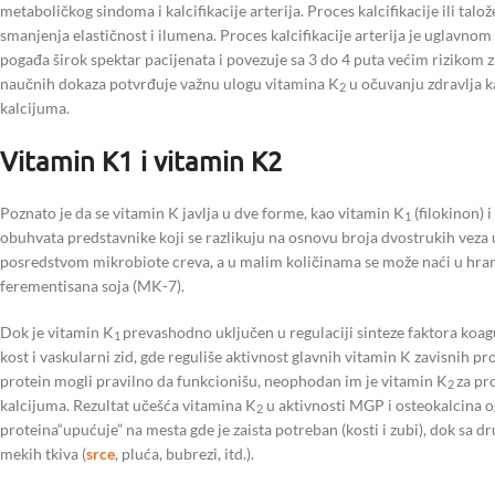
metaboličkog sindoma i kalcifikacije arterija. Proces kalcifikacije ili ta
smanjenja elastičnost i ilumena. Proces kalcifikacije arterija je uglav
pogađa širok spektar pacijenata i povezuje sa 3 do 4 puta većim rizikom z
naučnih dokaza potvrđuje važnu ulogu vitamina K
u očuvanju zdravlja k
2
kalcijuma.
Vitamin K1 i vitamin K2
Poznato je da se vitamin K javlja u dve forme, kao vitamin K
(filokinon) 
1
obuhvata predstavnike koji se razlikuju na osnovu broja dvostrukih ve
posredstvom mikrobiote creva, a u malim količinama se može naći u hrani, 
ferementisana soja (MK-7).
Dok je vitamin K
prevashodno uključen u regulaciji sinteze faktora koag
1
kost i vaskularni zid, gde reguliše aktivnost glavnih vitamin K zavisnih 
protein mogli pravilno da funkcionišu, neophodan im je vitamin K
za pr
2
kalcijuma. Rezultat učešća vitamina K
u aktivnosti MGP i osteokalcina o
2
proteina“upućuje” na mesta gde je zaista potreban (kosti i zubi), dok sa 
mekih tkiva (
srce
, pluća, bubrezi, itd.).