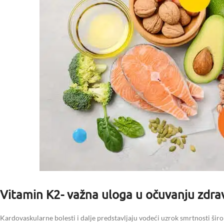
Vitamin K2- važna uloga u očuvanju zdra
Kardovaskularne bolesti i dalje predstavljaju vodeći uzrok smrtnosti širo