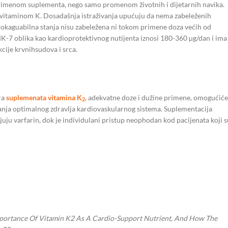
rimenom suplementa, nego samo promenom životnih i dijetarnih navika.
e vitaminom K. Dosadašnja istraživanja upućuju da nema zabeleženih
rokaguabilna stanja nisu zabeležena ni tokom primene doza većih od
-7 oblika kao kardioprotektivnog nutijenta iznosi 180-360 µg/dan i ima
cije krvnihsudova i srca.
ra
suplemenata vitamina K
, adekvatne doze i dužine primene, omogućiće
2
anja optimalnog zdravlja kardiovaskularnog sistema. Suplementacija
juju varfarin, dok je individulani pristup neophodan kod pacijenata koji s
Importance Of Vitamin K2 As A Cardio-Support Nutrient, And How The