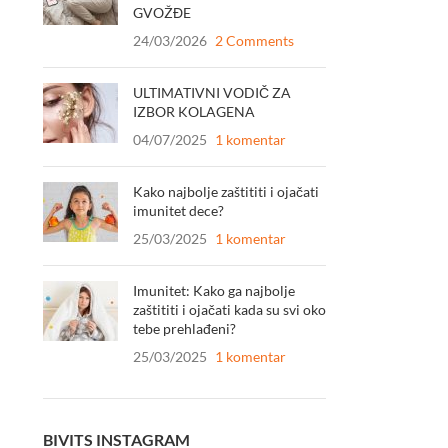
GVOŽĐE
24/03/2026
2 Comments
ULTIMATIVNI VODIČ ZA
IZBOR KOLAGENA
04/07/2025
1 komentar
Kako najbolje zaštititi i ojačati
imunitet dece?
25/03/2025
1 komentar
Imunitet: Kako ga najbolje
zaštititi i ojačati kada su svi oko
tebe prehlađeni?
25/03/2025
1 komentar
BIVITS INSTAGRAM