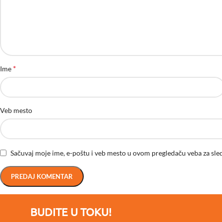
*
Ime
Veb mesto
Sačuvaj moje ime, e-poštu i veb mesto u ovom pregledaču veba za sle
BUDITE U TOKU!