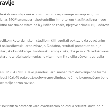
ravlje
teokalcina ostaje nekarboksiliran, što se povezuje sa neopovoljnim
 danas, MGP se smatra najpotentnijim inhibitorom klacifikacije na nivou
ektno zavisna od vitamina K
, ističe se značaj njegove prime u cilju očuva
2
velikom Roterdamskom studijom, čiji rezultati pokazuju da povećanim
at na kardiovaskularno zdravlje. Dodatno, rezultati pomenute studije
terijske kalcifikacije i kardivaskularnog rizika, dok je za 25% redukovana
 potvrdilo značaj suplementacije vitaminom K
u cilju očuvanja zdravlja
2
a su MK-4 i MK-7. Iako je molekularni mehanizam delovanja obe forme
živost i čak 48 puta duže polu-vreme eliminacije čime je omogućeno bolje
entacije dozno zavisan.
visok rizik za nastanak kardiovaskularnih bolesti, a rezultati dostupnih