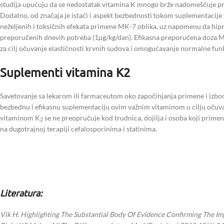
studija upućuju da se nedostatak vitamina K mnogo brže nadomešćuje p
Dodatno, od značaja je istaći i aspekt bezbednosti tokom suplementacij
neželjenih i toksičnih efekata primene MK-7 oblika, uz napomenu da hip
preporučenih dnevih potreba (1µg/kg/dan). Efikasna preporučena doza MK
za cilj očuvanje elastičnosti krvnih sudova i omogućavanje normalne funk
Suplementi vitamina K2
Savetovanje sa lekarom ili farmaceutom oko započinjanja primene i izbo
bezbednu i efikasnu suplementaciju ovim važnim vitaminom u cilju očuv
vitaminom K
se ne preopručuje kod trudnica, dojilja i osoba koji primen
2
na dugotrajnoj terapiji cefalosporinima i statinima.
Literatura:
Vik H. Highlighting The Substantial Body Of Evidence Confirming The 