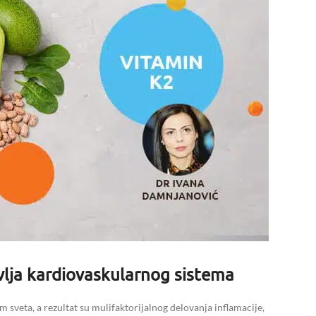
vlja kardiovaskularnog sistema
m sveta, a rezultat su mulifaktorijalnog delovanja inflamacije,