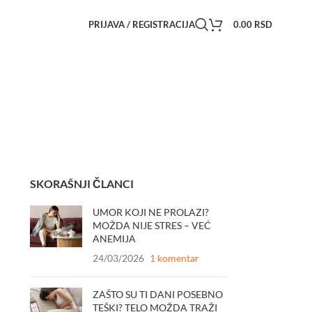
PRIJAVA / REGISTRACIJA
0.00
RSD
SKORAŠNJI ČLANCI
UMOR KOJI NE PROLAZI?
MOŽDA NIJE STRES – VEĆ
ANEMIJA
24/03/2026
1 komentar
ZAŠTO SU TI DANI POSEBNO
TEŠKI? TELO MOŽDA TRAŽI