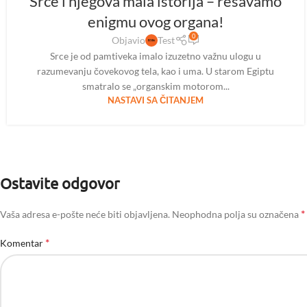
Srce i njegova mala istorija – rešavamo
MAJ
enigmu ovog organa!
0
Objavio
Test
Srce je od pamtiveka imalo izuzetno važnu ulogu u
razumevanju čovekovog tela, kao i uma. U starom Egiptu
smatralo se „organskim motorom...
NASTAVI SA ČITANJEM
Ostavite odgovor
*
Vaša adresa e-pošte neće biti objavljena.
Neophodna polja su označena
*
Komentar