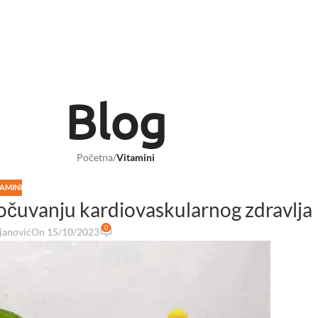
Blog
Početna
/
Vitamini
TAMINI
 očuvanju kardiovaskularnog zdravlja
0
janović
On 15/10/2023