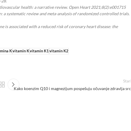
-28.
rdiovascular health: a narrative review. Open Heart 2021;8(2):e001715
: a systematic review and meta-analysis of randomized controlled trials.
e is associated with a reduced risk of coronary heart disease: the
amina K
vitamin K
vitamin K1
vitamin K2
Star
Kako koenzim Q10 i magnezijum pospešuju očuvanje zdravlja src