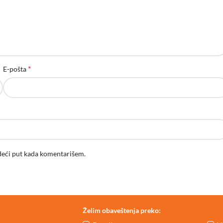
*
E-pošta
deći put kada komentarišem.
Želim obaveštenja preko: