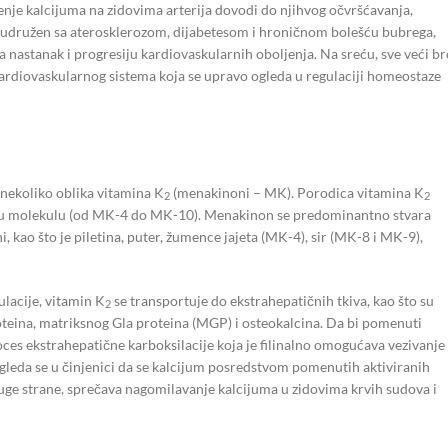
loženje kalcijuma na zidovima arterija dovodi do njihvog očvršćavanja,
nom udružen sa aterosklerozom, dijabetesom i hroničnom bolešću bubrega,
a nastanak i progresiju kardiovaskularnih oboljenja. Na sreću, sve veći br
ardiovaskularnog sistema koja se upravo ogleda u regulaciji homeostaze
i nekoliko oblika vitamina K
(menakinoni – MK). Porodica vitamina K
2
2
za u molekulu (od MK-4 do MK-10). Menakinon se predominantno stvara
kao što je piletina, puter, žumence jajeta (MK-4), sir (MK-8 i MK-9),
ulacije, vitamin K
se transportuje do ekstrahepatičnih tkiva, kao što su
2
proteina, matriksnog Gla proteina (MGP) i osteokalcina. Da bi pomenuti
oces ekstrahepatične karboksilacije koja je filinalno omogućava vezivanje
gleda se u činjenici da se kalcijum posredstvom pomenutih aktiviranih
druge strane, sprečava nagomilavanje kalcijuma u zidovima krvih sudova i