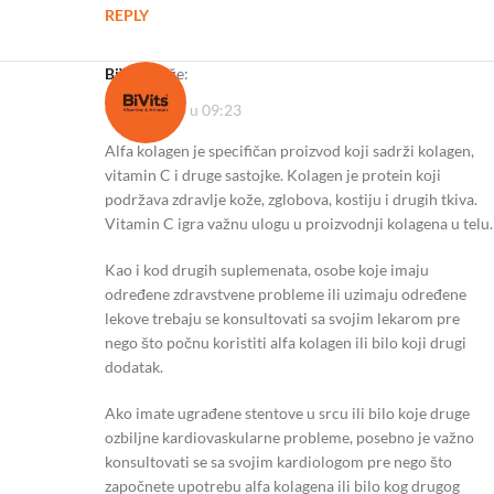
REPLY
BiVits
kaže:
09/10/2023 u 09:23
Alfa kolagen je specifičan proizvod koji sadrži kolagen,
vitamin C i druge sastojke. Kolagen je protein koji
podržava zdravlje kože, zglobova, kostiju i drugih tkiva.
Vitamin C igra važnu ulogu u proizvodnji kolagena u telu.
Kao i kod drugih suplemenata, osobe koje imaju
određene zdravstvene probleme ili uzimaju određene
lekove trebaju se konsultovati sa svojim lekarom pre
nego što počnu koristiti alfa kolagen ili bilo koji drugi
dodatak.
Ako imate ugrađene stentove u srcu ili bilo koje druge
ozbiljne kardiovaskularne probleme, posebno je važno
konsultovati se sa svojim kardiologom pre nego što
započnete upotrebu alfa kolagena ili bilo kog drugog