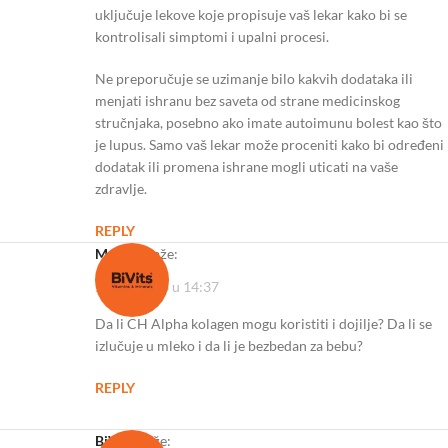
uključuje lekove koje propisuje vaš lekar kako bi se
kontrolisali simptomi i upalni procesi.
Ne preporučuje se uzimanje bilo kakvih dodataka ili
menjati ishranu bez saveta od strane medicinskog
stručnjaka, posebno ako imate autoimunu bolest kao što
je lupus. Samo vaš lekar može proceniti kako bi određeni
dodatak ili promena ishrane mogli uticati na vaše
zdravlje.
REPLY
Marina
kaže:
26/11/2023 u 14:37
Da li CH Alpha kolagen mogu koristiti i dojilje? Da li se
izlučuje u mleko i da li je bezbedan za bebu?
REPLY
BiVits
kaže: