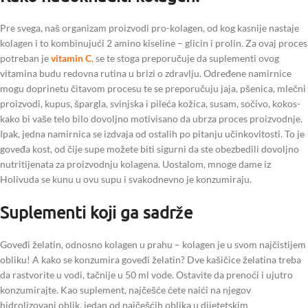
Pre svega, naš organizam proizvodi pro-kolagen, od kog kasnije nastaje
kolagen i to kombinujući 2 amino kiseline – glicin i prolin. Za ovaj proces
potreban je
vitamin C
,
se te stoga preporučuje da suplementi ovog
vitamina budu redovna rutina u brizi o zdravlju. Određene namirnice
mogu doprinetu čitavom procesu te se preporučuju jaja, pšenica, mlečni
proizvodi, kupus, špargla, svinjska i pileća kožica, susam, sočivo, kokos-
kako bi vaše telo bilo dovoljno motivisano da ubrza proces proizvodnje.
Ipak, jedna namirnica se izdvaja od ostalih po pitanju učinkovitosti. To je
goveđa kost, od čije supe možete biti sigurni da ste obezbedili dovoljno
nutritijenata za proizvodnju kolagena. Uostalom, mnoge dame iz
Holivuda se kunu u ovu supu i svakodnevno je konzumiraju.
Suplementi koji ga sadrže
Goveđi želatin, odnosno kolagen u prahu – kolagen je u svom najčistijem
obliku! A kako se konzumira goveđi želatin? Dve kašičice želatina treba
da rastvorite u vodi, tačnije u 50 ml vode. Ostavite da prenoći i ujutro
konzumirajte. Kao suplement, najčešće ćete naići na njegov
hidrolizovani oblik, jedan od najčešćih oblika u dijetetskim