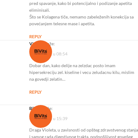
pred spavanje, kako bi potencijalno i podizanje apetita
eliminisali.
Što se Kolagena tiče, nemamo zabeleženih konekcija sa
povećanjem telesne mase i apetita.
REPLY
Violeta
kaže:
26/11/2022 u 08:54
Dobar dan, kako delije na zelzdac posto imam
hipersekreciju zel. kiseline i vecu zeludacnu kilu, mislim
na govedji zelatin…
REPLY
BiVits
kaže:
09/01/2023 u 15:39
Draga Violeta, u zavisnosti od opšteg zdravstvenog stanja
i samog rada digestivnog trakta, podnošljivost govešeg