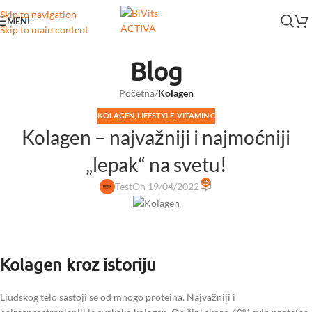
Skip to navigation
MENI
Skip to main content
Blog
Početna
/
Kolagen
KOLAGEN
,
LIFESTYLE
,
VITAMIN C
Kolagen – najvažniji i najmoćniji
„lepak“ na svetu!
35
Test
On 19/04/2022
Kolagen kroz istoriju
Ljudskog telo sastoji se od mnogo proteina. Najvažniji i