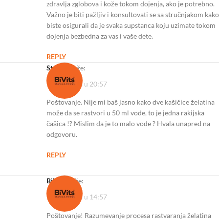
zdravlja zglobova i kože tokom dojenja, ako je potrebno.
Važno je biti pažljiv i konsultovati se sa stručnjakom kako
biste osigurali da je svaka supstanca koju uzimate tokom
dojenja bezbedna za vas i vaše dete.
REPLY
Stevan
kaže:
16/12/2023 u 20:57
Poštovanje. Nije mi baš jasno kako dve kašičice želatina
može da se rastvori u 50 ml vode, to je jedna rakijska
čašica !? Mislim da je to malo vode ? Hvala unapred na
odgovoru.
REPLY
BiVits
kaže:
27/12/2023 u 14:57
Poštovanje! Razumevanje procesa rastvaranja želatina