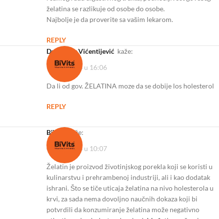
želatina se razlikuje od osobe do osobe.
Najbolje je da proverite sa vašim lekarom.
REPLY
Dragoslav Vićentijević
kaže:
31/03/2023 u 16:06
Da li od gov. ŽELATINA moze da se dobije los holesterol
REPLY
BiVits
kaže:
06/04/2023 u 10:07
Želatin je proizvod životinjskog porekla koji se koristi u
kulinarstvu i prehrambenoj industriji, ali i kao dodatak
ishrani. Što se tiče uticaja želatina na nivo holesterola u
krvi, za sada nema dovoljno naučnih dokaza koji bi
potvrdili da konzumiranje želatina može negativno