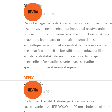
BiVits
kaže:
23/08/2023 u 11:06
Peptid kolagen je često koristan za podršku zdravlju kože
i zglobova, ali ne bi trebalo da ima uticaj na stvaranje
bubrežnih ili žučnih kamenaca. Međutim, kako si sklona
pravljenju kamenaca, preporučili bismo ti da se
konsultuješ sa svojim lekarom ili stručnjakom za ishranu
pre nego što počneš da koristiš peptid kolagena ili bilo
koji drugi dodatak ishrani. Oni će moći da ti daju
preciznije informacije i savete u vezi sa tvojim
specifičnim zdravstvenim stanjem.
REPLY
ljiljana
kaže:
15/09/2023 u 09:14
Da li mogu koristiti kolagen jer koristim lek za
razređivanje krvi HERDOXO od 20 mg a holesterol mi je