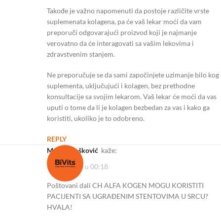
Takođe je važno napomenuti da postoje različite vrste
suplemenata kolagena, pa će vaš lekar moći da vam
preporuči odgovarajući proizvod koji je najmanje
verovatno da će interagovati sa vašim lekovima i
zdravstvenim stanjem.
Ne preporučuje se da sami započinjete uzimanje bilo kog
suplementa, uključujući i kolagen, bez prethodne
konsultacije sa svojim lekarom. Vaš lekar će moći da vas
uputi o tome da li je kolagen bezbedan za vas i kako ga
koristiti, ukoliko je to odobreno.
REPLY
Marica Bošković
kaže:
30/09/2023 u 00:18
Poštovani dali CH ALFA KOGEN MOGU KORISTITI
PACIJENTI SA UGRAĐENIM STENTOVIMA U SRCU?
HVALA!