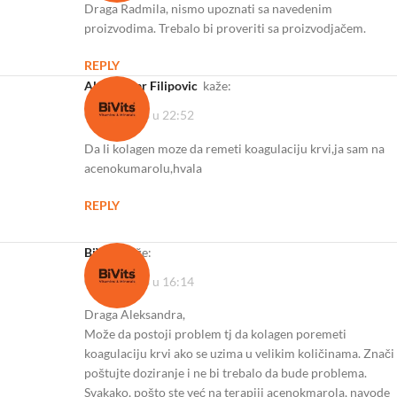
Draga Radmila, nismo upoznati sa navedenim
proizvodima. Trebalo bi proveriti sa proizvodjačem.
REPLY
Aleksandar Filipovic
kaže:
04/05/2023 u 22:52
Da li kolagen moze da remeti koagulaciju krvi,ja sam na
acenokumarolu,hvala
REPLY
BiVits
kaže:
09/05/2023 u 16:14
Draga Aleksandra,
Može da postoji problem tj da kolagen poremeti
koagulaciju krvi ako se uzima u velikim količinama. Znači
poštujte doziranje i ne bi trebalo da bude problema.
Svakako, pošto ste već na terapiji acenokmarola, navode