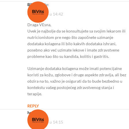
BiVits
kaže:
03/11/2023 u 14:42
Draga VEsna,
Uvek je najbolje da se konsultujete sa svojim lekarom ili
nutricionistom pre nego što započnete uzimanje
dodataka kolagena ili bilo kakvih dodataka ishrani,
posebno ako već uzimate lekove i imate zdravstvene
probleme kao što su kandida, kolitis i gastritis.
Uzimanje dodataka kolagena može imati potencijalne
koristi za kožu, zglobove i druge aspekte zdravlja, ali bez
obzira na to, važno je osigurati da to bude bezbedno u
kontekstu vašeg postojećeg zdravstvenog stanja i
terapije.
REPLY
Ivan
kaže:
31/10/2023 u 14:15