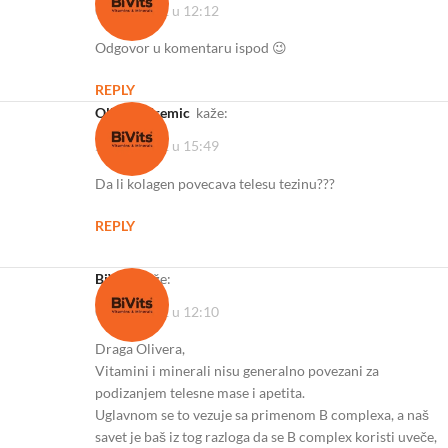
03/10/2022 u 12:12
Odgovor u komentaru ispod 😉
REPLY
Olivera Kremic
kaže:
27/09/2022 u 15:49
Da li kolagen povecava telesu tezinu???
REPLY
BiVits
kaže:
03/10/2022 u 12:10
Draga Olivera,
Vitamini i minerali nisu generalno povezani za
podizanjem telesne mase i apetita.
Uglavnom se to vezuje sa primenom B complexa, a naš
savet je baš iz tog razloga da se B complex koristi uveče,