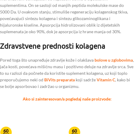
suplementima. On se sastoji od manjih peptida molekulske mase do
5000 Da. U ovakvom stanju, stimuliše regeneraciju kolagenskog tkiva,
povećavajući sintezu kolagena i sintezu glikozaminoglikana i
hijaluronske kiseline. Apsorpcija hidrolizovani oblik iz dijetetskih
suplemenata je oko 90%, dok je apsorpcija iz hrane manja od 30%.
Zdravstvene prednosti kolagena
Pored toga što unapređuje zdravlje kože i olakšava
bolove u zglobovima
,
jača kosti, povećava mišićnu masu i pozitivno deluje na zdravlje srca. Sve
to su razlozi da počnete da koristite suplement kolagena, uz koji toplo
preporučujemo neki od
BiVits
preparata
koji sadrže
Vitamin C
, kako bi
se bolje apsorbovao i zadržao u organizmu.
Ako si zainteresovan/a pogledaj naše proizvode: