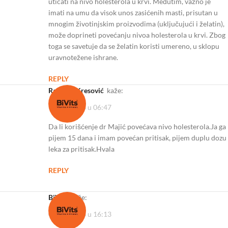
uticati na nivo holesterola u krvi. Međutim, važno je
imati na umu da visok unos zasićenih masti, prisutan u
mnogim životinjskim proizvodima (uključujući i želatin),
može doprineti povećanju nivoa holesterola u krvi. Zbog
toga se savetuje da se želatin koristi umereno, u sklopu
uravnotežene ishrane.
REPLY
Radmila Kresović
kaže:
30/04/2023 u 06:47
Da li korišćenje dr Majić povećava nivo holesterola.Ja ga
pijem 15 dana i imam povećan pritisak, pijem duplu dozu
leka za pritisak.Hvala
REPLY
BiVits
kaže:
09/05/2023 u 16:13