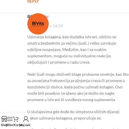
REPLY
BiVits
kaže:
27/12/2023 u 14:59
Uzimanje kolagena, kao dodatka ishrani, obično se
smatra bezbednim za većinu ljudi, i retko uzrokuje
ozbiljne nuspojave. Međutim, kao i sa svakim
suplementom, moguće su individualne reakcije,
uključujući i promene u radu creva.
Neki ljudi mogu doživeti blage probavne smetnje, kao što
su povećana frekvencija pražnjenja creva ili promene u
konzistenciji stolice, kada počnu uzimati kolagen. Ovo
može biti posebno izraženo ako je došlo do nagle
promene u ishrani ili uvođenja novog suplementa.
U slučajevima gde dođe do simptoma sličnih dijareji
nakon uzimanja kolagena, preporučuje se:
Shop
Filteri
Korpa
Moj nalog