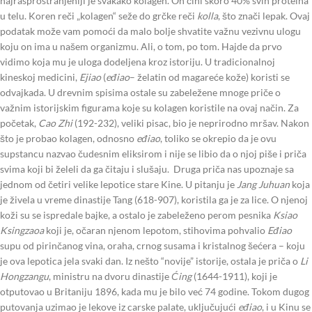
najrasprostranjeniji je svakako kolagen. On čini skoro 40% svih proteína
u telu. Koren reči „kolagen“ seže do grčke reči
kolla
, što znači lepak. Ovaj
podatak može vam pomoći da malo bolje shvatite važnu vezivnu ulogu
koju on ima u našem organizmu. Ali, o tom, po tom. Hajde da prvo
vidimo koja mu je uloga dodeljena kroz istoriju. U tradicionalnoj
kineskoj medicini,
Ejiao
(
eđiao
– želatin od magareće kože) koristi se
odvajkada. U drevnim spisima ostale su zabeležene mnoge priče o
važnim istorijskim figurama koje su kolagen koristile na ovaj način. Za
početak,
Cao Zhi
(192-232), veliki pisac, bio je neprirodno mršav. Nakon
što je probao kolagen, odnosno
eđiao
, toliko se okrepio da je ovu
supstancu nazvao čudesnim eliksirom i nije se libio da o njoj piše i priča
svima koji bi želeli da ga čitaju i slušaju. Druga priča nas upoznaje sa
jednom od četiri velike lepotice stare Kine. U pitanju je
Jang Juhuan
koja
je živela u vreme dinastije Tang (618-907), koristila ga je za lice. O njenoj
koži su se ispredale bajke, a ostalo je zabeleženo perom pesnika
Ksiao
Ksingzaoa
koji je, očaran njenom lepotom, stihovima pohvalio
Eđiao
supu od pirinčanog vina, oraha, crnog susama i kristalnog šećera – koju
je ova lepotica jela svaki dan. Iz nešto “novije” istorije, ostala je priča o
Li
Hongzangu
, ministru na dvoru dinastije
Ćing
(1644-1911), koji je
otputovao u Britaniju 1896, kada mu je bilo već 74 godine. Tokom dugog
putovanja uzimao je lekove iz carske palate, uključujući
eđiao
, i u Kinu se