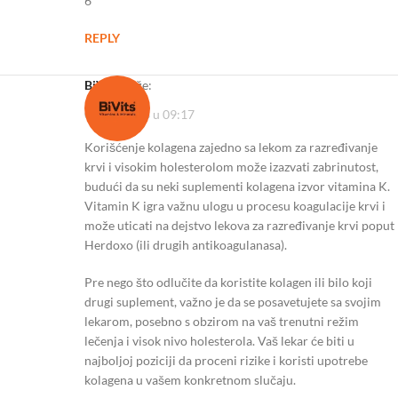
6
REPLY
BiVits
kaže:
09/10/2023 u 09:17
Korišćenje kolagena zajedno sa lekom za razređivanje
krvi i visokim holesterolom može izazvati zabrinutost,
budući da su neki suplementi kolagena izvor vitamina K.
Vitamin K igra važnu ulogu u procesu koagulacije krvi i
može uticati na dejstvo lekova za razređivanje krvi poput
Herdoxo (ili drugih antikoagulanasa).
Pre nego što odlučite da koristite kolagen ili bilo koji
drugi suplement, važno je da se posavetujete sa svojim
lekarom, posebno s obzirom na vaš trenutni režim
lečenja i visok nivo holesterola. Vaš lekar će biti u
najboljoj poziciji da proceni rizike i koristi upotrebe
kolagena u vašem konkretnom slučaju.