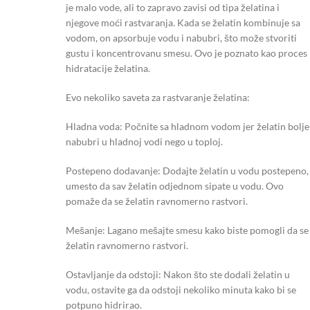
je malo vode, ali to zapravo zavisi od tipa želatina i
njegove moći rastvaranja. Kada se želatin kombinuje sa
vodom, on apsorbuje vodu i nabubri, što može stvoriti
gustu i koncentrovanu smesu. Ovo je poznato kao proces
hidratacije želatina.
Evo nekoliko saveta za rastvaranje želatina:
Hladna voda: Počnite sa hladnom vodom jer želatin bolje
nabubri u hladnoj vodi nego u toploj.
Postepeno dodavanje: Dodajte želatin u vodu postepeno,
umesto da sav želatin odjednom sipate u vodu. Ovo
pomaže da se želatin ravnomerno rastvori.
Mešanje: Lagano mešajte smesu kako biste pomogli da se
želatin ravnomerno rastvori.
Ostavljanje da odstoji: Nakon što ste dodali želatin u
vodu, ostavite ga da odstoji nekoliko minuta kako bi se
potpuno hidrirao.