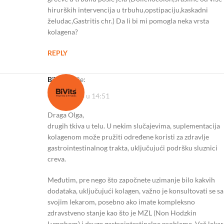
hirurških intervencija u trbuhu,opstipaciju,kaskadni
želudac,Gastritis chr.) Da li bi mi pomogla neka vrsta
kolagena?
REPLY
BiVits
kaže:
03/11/2023 u 14:51
Draga Olga,
drugih tkiva u telu. U nekim slučajevima, suplementacija
kolagenom može pružiti određene koristi za zdravlje
gastrointestinalnog trakta, uključujući podršku sluznici
creva.
Međutim, pre nego što započnete uzimanje bilo kakvih
dodataka, uključujući kolagen, važno je konsultovati se sa
svojim lekarom, posebno ako imate kompleksno
zdravstveno stanje kao što je MZL (Non Hodzkin
Lymphom) i druge gastrointestinalne probleme. Vaš lekar