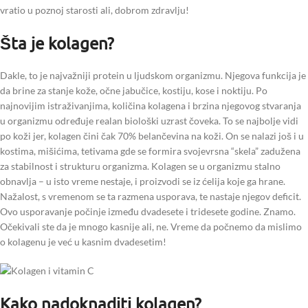
vratio u poznoj starosti ali, dobrom zdravlju!
Šta je kolagen?
Dakle, to je najvažniji protein u ljudskom organizmu. Njegova funkcija je
da brine za stanje kože, očne jabučice, kostiju, kose i noktiju. Po
najnovijim istraživanjima, količina kolagena i brzina njegovog stvaranja
u organizmu određuje realan biološki uzrast čoveka. To se najbolje vidi
po koži jer, kolagen čini čak 70% belančevina na koži. On se nalazi još i u
kostima, mišićima, tetivama gde se formira svojevrsna “skela” zadužena
za stabilnost i strukturu organizma. Kolagen se u organizmu stalno
obnavlja – u isto vreme nestaje, i proizvodi se iz ćelija koje ga hrane.
Nažalost, s vremenom se ta razmena usporava, te nastaje njegov deficit.
Ovo usporavanje počinje između dvadesete i tridesete godine. Znamo.
Očekivali ste da je mnogo kasnije ali, ne. Vreme da počnemo da mislimo
o kolagenu je već u kasnim dvadesetim!
Kako nadoknaditi kolagen?