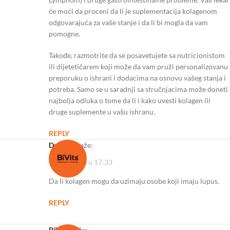
će moći da proceni da li je suplementacija kolagenom
odgovarajuća za vaše stanje i da li bi mogla da vam
pomogne.
Takođe, razmotrite da se posavetujete sa nutricionistom
ili dijetetičarem koji može da vam pruži personalizovanu
preporuku o ishrani i dodacima na osnovu vašeg stanja i
potreba. Samo se u saradnji sa stručnjacima može doneti
najbolja odluka o tome da li i kako uvesti kolagen ili
druge suplemente u vašu ishranu.
REPLY
Dragica
kaže:
06/11/2023 u 17:33
Da li kolagen mogu da uzimaju osobe koji imaju lupus.
REPLY
BiVits
kaže: