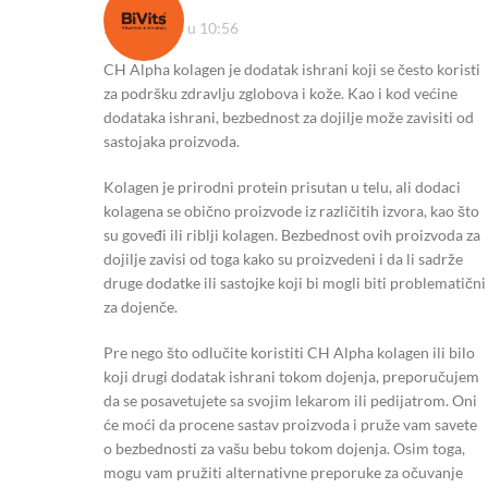
28/11/2023 u 10:56
CH Alpha kolagen je dodatak ishrani koji se često koristi
za podršku zdravlju zglobova i kože. Kao i kod većine
dodataka ishrani, bezbednost za dojilje može zavisiti od
sastojaka proizvoda.
Kolagen je prirodni protein prisutan u telu, ali dodaci
kolagena se obično proizvode iz različitih izvora, kao što
su goveđi ili riblji kolagen. Bezbednost ovih proizvoda za
dojilje zavisi od toga kako su proizvedeni i da li sadrže
druge dodatke ili sastojke koji bi mogli biti problematični
za dojenče.
Pre nego što odlučite koristiti CH Alpha kolagen ili bilo
koji drugi dodatak ishrani tokom dojenja, preporučujem
da se posavetujete sa svojim lekarom ili pedijatrom. Oni
će moći da procene sastav proizvoda i pruže vam savete
o bezbednosti za vašu bebu tokom dojenja. Osim toga,
mogu vam pružiti alternativne preporuke za očuvanje