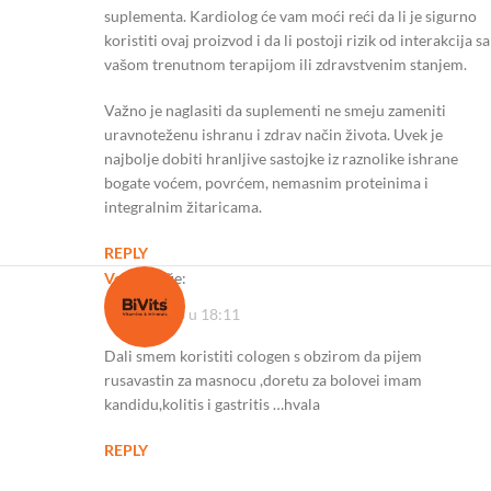
suplementa. Kardiolog će vam moći reći da li je sigurno
koristiti ovaj proizvod i da li postoji rizik od interakcija sa
vašom trenutnom terapijom ili zdravstvenim stanjem.
Važno je naglasiti da suplementi ne smeju zameniti
uravnoteženu ishranu i zdrav način života. Uvek je
najbolje dobiti hranljive sastojke iz raznolike ishrane
bogate voćem, povrćem, nemasnim proteinima i
integralnim žitaricama.
REPLY
vesna
kaže:
15/10/2023 u 18:11
Dali smem koristiti cologen s obzirom da pijem
rusavastin za masnocu ,doretu za bolovei imam
kandidu,kolitis i gastritis …hvala
REPLY