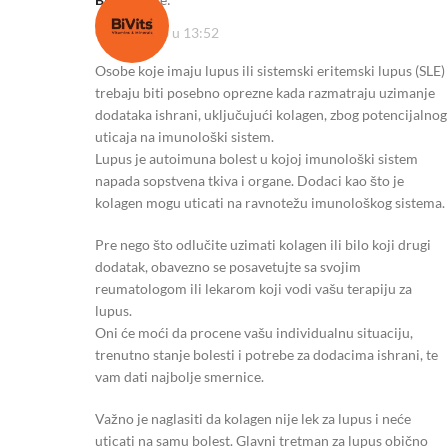
07/11/2023 u 13:52
Osobe koje imaju lupus ili sistemski eritemski lupus (SLE)
trebaju biti posebno oprezne kada razmatraju uzimanje
dodataka ishrani, uključujući kolagen, zbog potencijalnog
uticaja na imunološki sistem.
Lupus je autoimuna bolest u kojoj imunološki sistem
napada sopstvena tkiva i organe. Dodaci kao što je
kolagen mogu uticati na ravnotežu imunološkog sistema.
Pre nego što odlučite uzimati kolagen ili bilo koji drugi
dodatak, obavezno se posavetujte sa svojim
reumatologom ili lekarom koji vodi vašu terapiju za
lupus.
Oni će moći da procene vašu individualnu situaciju,
trenutno stanje bolesti i potrebe za dodacima ishrani, te
vam dati najbolje smernice.
Važno je naglasiti da kolagen nije lek za lupus i neće
uticati na samu bolest. Glavni tretman za lupus obično