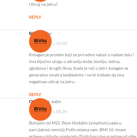
Uticaj na jetru?
REPLY
BiVits
kaže:
03/11/2023 u 14:50
Kolagen je protein koji se prirodno nalazi u našem telu i
ima ključnu ulogu u zdravlju kože, kostiju, tetiva,
zglobova i drugih tkiva. Kada je reč o jetri, kolagen se
generalno smatra bezbednim i ne bi trebalo da ima
negativan uticaj na jetru.
REPLY
Olga Dakic
kaže:
01/11/2023 u 08:39
Bolujem od MZL (Non Hodzkin Lymphom),sada u
parcijalnoj remisiji.Pothranjena sam ,BMI 16. Imam
grčeve u trbuhu posle jela (Dolichocolon,srasline od više