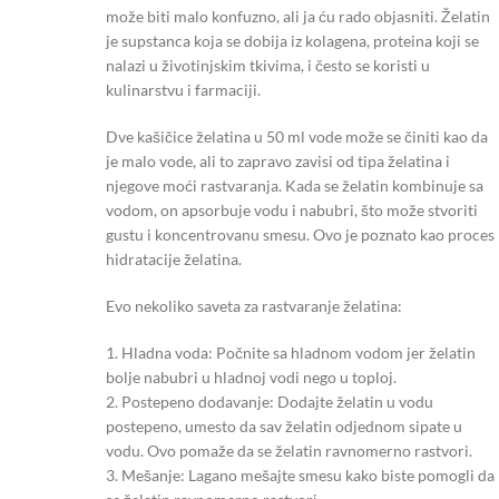
može biti malo konfuzno, ali ja ću rado objasniti. Želatin
je supstanca koja se dobija iz kolagena, proteina koji se
nalazi u životinjskim tkivima, i često se koristi u
kulinarstvu i farmaciji.
Dve kašičice želatina u 50 ml vode može se činiti kao da
je malo vode, ali to zapravo zavisi od tipa želatina i
njegove moći rastvaranja. Kada se želatin kombinuje sa
vodom, on apsorbuje vodu i nabubri, što može stvoriti
gustu i koncentrovanu smesu. Ovo je poznato kao proces
hidratacije želatina.
Evo nekoliko saveta za rastvaranje želatina:
1. Hladna voda: Počnite sa hladnom vodom jer želatin
bolje nabubri u hladnoj vodi nego u toploj.
2. Postepeno dodavanje: Dodajte želatin u vodu
postepeno, umesto da sav želatin odjednom sipate u
vodu. Ovo pomaže da se želatin ravnomerno rastvori.
3. Mešanje: Lagano mešajte smesu kako biste pomogli da