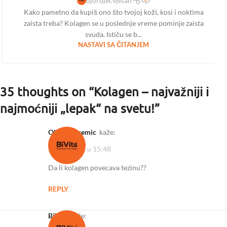
djordjecvjetan
Kako pametno da kupiš ono što tvojoj koži, kosi i noktima
zaista treba? Kolagen se u poslednje vreme pominje zaista
svuda. Ističu se b...
NASTAVI SA ČITANJEM
35 thoughts on “
Kolagen – najvažniji i
najmoćniji „lepak“ na svetu!
”
Olivera Kremic
kaže:
27/09/2022 u 15:48
Da li kolagen povecava tezinu??
REPLY
BiVits
kaže: