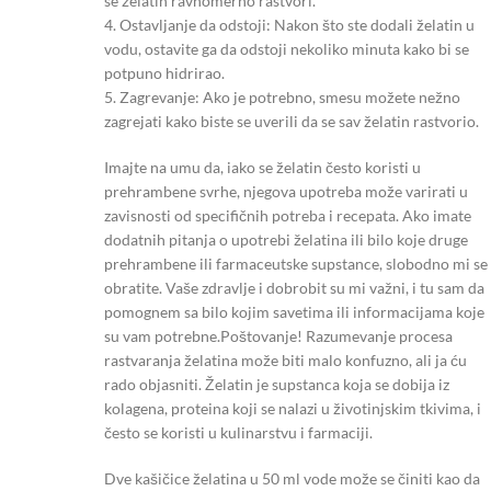
se želatin ravnomerno rastvori.
4. Ostavljanje da odstoji: Nakon što ste dodali želatin u
vodu, ostavite ga da odstoji nekoliko minuta kako bi se
potpuno hidrirao.
5. Zagrevanje: Ako je potrebno, smesu možete nežno
zagrejati kako biste se uverili da se sav želatin rastvorio.
Imajte na umu da, iako se želatin često koristi u
prehrambene svrhe, njegova upotreba može varirati u
zavisnosti od specifičnih potreba i recepata. Ako imate
dodatnih pitanja o upotrebi želatina ili bilo koje druge
prehrambene ili farmaceutske supstance, slobodno mi se
obratite. Vaše zdravlje i dobrobit su mi važni, i tu sam da
pomognem sa bilo kojim savetima ili informacijama koje
su vam potrebne.Poštovanje! Razumevanje procesa
rastvaranja želatina može biti malo konfuzno, ali ja ću
rado objasniti. Želatin je supstanca koja se dobija iz
kolagena, proteina koji se nalazi u životinjskim tkivima, i
često se koristi u kulinarstvu i farmaciji.
Dve kašičice želatina u 50 ml vode može se činiti kao da