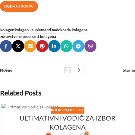
DODAJ U KORPU
kolagen
kolagen i suplementi
nadoknada kolagena
zdravstvene prednosti kolagena
Novije
Starije
Related Posts
KOLAGEN
,
LIFESTYLE
04
ULTIMATIVNI VODIČ ZA IZBOR
JUL
KOLAGENA
0