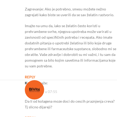
Zagrevanje: Ako je potrebno, smesu možete nežno
zagrejati kako biste se uverili da se sav želatin rastvorio.
Imajte na umu da, iako se želatin često koristi u
prehrambene svrhe, njegova upotreba može varirati u
zavisnosti od specifičnih potreba i recepata. Ako imate
dodatnih pitanja o upotrebi želatina ili bilo koje druge
prehrambene ili farmaceutske supstance, slobodno mi se
obratite. Vaše zdravlje i dobrobit su mi važni, i tu sam da
pomognem sa bilo kojim savetima ili informacijama koje
su vam potrebne.
REPLY
Kristina
kaže:
21/12/2023 u 07:55
Da li od kolagena moze doci do cescih praznjenja creva?
Tj slicno dijareji?