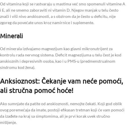
Od vitamina koji se rastvaraju u mastima već smo spomenuli vitamine A
i E, ali ne smemo zaboraviti ni vitamin D. Njegov manjak u telu često
znači i viši nivo anskioznosti, a s obzirom da je često u deficitu, nije
zgoreg da povećate unos kroz namirnice i suplemente.
Minerali
Od minerala izdvajamo magnezijum kao glavni mikronutrijent za
kontrolu rada nervnog sistema. Deficit magnezijuma u telu čest je kod
anskioznih i depresivnih osoba, kao i u PMS-u (predmenstrualnom
sindromu kod žena).
Anksioznost: Čekanje vam neće pomoći,
ali stručna pomoć hoće!
Ako sumnjate da patite od anskioznosti, nemojte čekati. Koji god oblik
ovog poremećaja da imate, postoji efikasan tretman koji će vam pomoći
da izađete na kraj sa simptomima, ali je prvi korak uvek stručno
mišljenje.