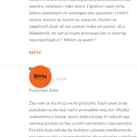
asentru, velafaxin i tako skoro 2 godine i opet nista,
jedino qventiapin mi pomogao oko spavanja i rivotril
ujutro, mucim se, borim se, pesacim, klonim se
negativnih ljudi ali sve uzalud, treba mi pomoc ali u
Makedoniji do sad je nisam pronasao kao ni dobrog
neuropsihijatra!!! Molim za savet!!!
REPLY
BiVits
kaže:
16/09/2024 u 14:08
Poštovani Deni,
Žao nam je što kroz sve to prolazite. Topli savet je da
pokušate na što boji način pronađete svoj mir. Možda
svakodnevna šetnja, sport, dobra knjiga ili neka druga
zanimacija koja ce Vas uciniti smirenijim i ispunjenijim.
Pre bilo koje odluke da dodatno uzimate medikamente
porazgovarajte sa kompetentnim zdravstvenim radnikom