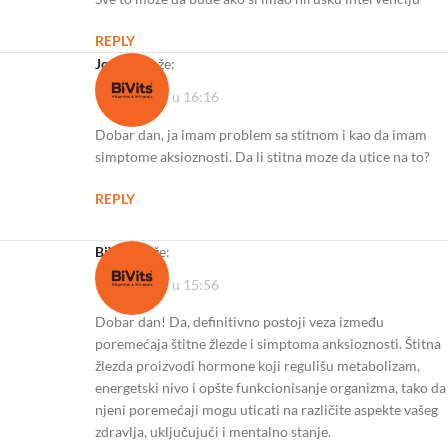
REPLY
Jovana
kaže:
12/03/2024 u 16:16
Dobar dan, ja imam problem sa stitnom i kao da imam
simptome aksioznosti. Da li stitna moze da utice na to?
REPLY
BiVits
kaže:
24/04/2024 u 15:56
Dobar dan! Da, definitivno postoji veza između
poremećaja štitne žlezde i simptoma anksioznosti. Štitna
žlezda proizvodi hormone koji regulišu metabolizam,
energetski nivo i opšte funkcionisanje organizma, tako da
njeni poremećaji mogu uticati na različite aspekte vašeg
zdravlja, uključujući i mentalno stanje.