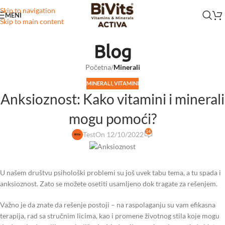
Skip to navigation
MENI
Skip to main content
Blog
Početna
/
Minerali
MINERALI
,
VITAMINI
Anksioznost: Kako vitamini i minerali
mogu pomoći?
14
Test
On 12/10/2022
U našem društvu psihološki problemi su još uvek tabu tema, a tu spada i
anksioznost. Zato se možete osetiti usamljeno dok tragate za rešenjem.
Važno je da znate da rešenje postoji – na raspolaganju su vam efikasna
terapija, rad sa stručnim licima, kao i promene životnog stila koje mogu