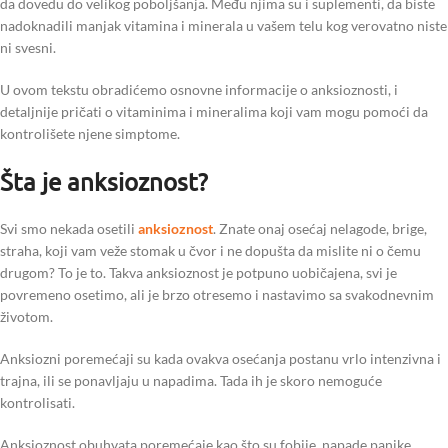
da dovedu do velikog poboljšanja. Među njima su i suplementi, da biste
nadoknadili manjak vitamina i minerala u vašem telu kog verovatno niste
ni svesni.
U ovom tekstu obradićemo osnovne informacije o anksioznosti, i
detaljnije pričati o vitaminima i mineralima koji vam mogu pomoći da
kontrolišete njene simptome.
Šta je anksioznost?
Svi smo nekada osetili
anksioznost
. Znate onaj osećaj nelagode, brige,
straha, koji vam veže stomak u čvor i ne dopušta da mislite ni o čemu
drugom? To je to. Takva anksioznost je potpuno uobičajena, svi je
povremeno osetimo, ali je brzo otresemo i nastavimo sa svakodnevnim
životom.
Anksiozni poremećaji su kada ovakva osećanja postanu vrlo intenzivna i
trajna, ili se ponavljaju u napadima. Tada ih je skoro nemoguće
kontrolisati.
Anksioznost obuhvata poremećaje kao što su fobije, napade panike,