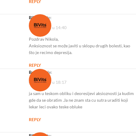
REPLY
BiVits
kaže:
27/02/2023 u 14:40
Pozdrav Nikola,
Anksioznost se može javiti u sklopu drugih bolesti, kao
što je recimo depresija.
REPLY
Boban
kaže:
02/07/2023 u 18:17
ja sam u teskom obliku i deoresijevi aksioznosti ja kudim
gde da se obratim .Ja ne znam sta cu sutra uraditi koji
lekar leci ovako teske obluke
REPLY
BiVits
kaže: