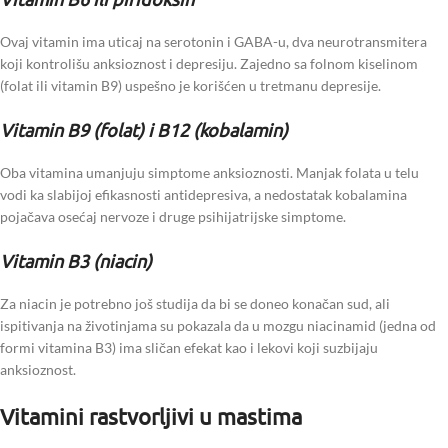
Ovaj vitamin ima uticaj na serotonin i GABA-u, dva neurotransmitera
koji kontrolišu anksioznost i depresiju. Zajedno sa folnom kiselinom
(folat ili vitamin B9) uspešno je korišćen u tretmanu depresije.
Vitamin B9 (folat) i B12 (kobalamin)
Oba vitamina umanjuju simptome anksioznosti. Manjak folata u telu
vodi ka slabijoj efikasnosti antidepresiva, a nedostatak kobalamina
pojačava osećaj nervoze i druge psihijatrijske simptome.
Vitamin B3 (niacin)
Za niacin je potrebno još studija da bi se doneo konačan sud, ali
ispitivanja na životinjama su pokazala da u mozgu niacinamid (jedna od
formi vitamina B3) ima sličan efekat kao i lekovi koji suzbijaju
anksioznost.
Vitamini rastvorljivi u mastima