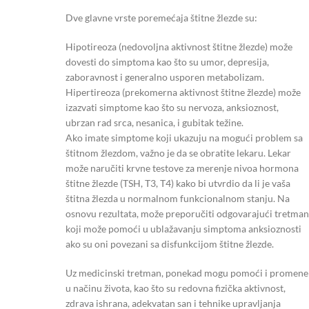
Dve glavne vrste poremećaja štitne žlezde su:
Hipotireoza (nedovoljna aktivnost štitne žlezde) može
dovesti do simptoma kao što su umor, depresija,
zaboravnost i generalno usporen metabolizam.
Hipertireoza (prekomerna aktivnost štitne žlezde) može
izazvati simptome kao što su nervoza, anksioznost,
ubrzan rad srca, nesanica, i gubitak težine.
Ako imate simptome koji ukazuju na mogući problem sa
štitnom žlezdom, važno je da se obratite lekaru. Lekar
može naručiti krvne testove za merenje nivoa hormona
štitne žlezde (TSH, T3, T4) kako bi utvrdio da li je vaša
štitna žlezda u normalnom funkcionalnom stanju. Na
osnovu rezultata, može preporučiti odgovarajući tretman
koji može pomoći u ublažavanju simptoma anksioznosti
ako su oni povezani sa disfunkcijom štitne žlezde.
Uz medicinski tretman, ponekad mogu pomoći i promene
u načinu života, kao što su redovna fizička aktivnost,
zdrava ishrana, adekvatan san i tehnike upravljanja