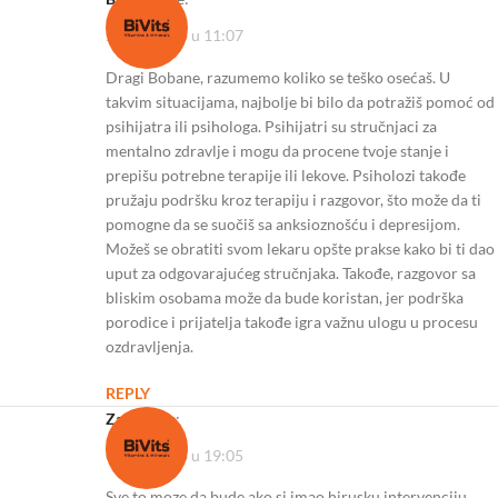
23/08/2023 u 11:07
Dragi Bobane, razumemo koliko se teško osećaš. U
takvim situacijama, najbolje bi bilo da potražiš pomoć od
psihijatra ili psihologa. Psihijatri su stručnjaci za
mentalno zdravlje i mogu da procene tvoje stanje i
prepišu potrebne terapije ili lekove. Psiholozi takođe
pružaju podršku kroz terapiju i razgovor, što može da ti
pomogne da se suočiš sa anksioznošću i depresijom.
Možeš se obratiti svom lekaru opšte prakse kako bi ti dao
uput za odgovarajućeg stručnjaka. Takođe, razgovor sa
bliskim osobama može da bude koristan, jer podrška
porodice i prijatelja takođe igra važnu ulogu u procesu
ozdravljenja.
REPLY
Zaga
kaže:
06/10/2023 u 19:05
Sve to moze da bude ako si imao hirusku intervenciju