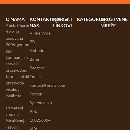
O NAMA
KONTAKTIRAJTE
KORISNI
KATEGORIJE
DRUŠTVENE
NAS
LINKOVI
MREŽE
Abela Pharm
d.o.o. je
Viline Vode
osnovana
BB,
2006. godine
Slobodna
kao
kompanija za
Zona
razvoj i
Beograd
proizvodnju
farmaceutskih
Email:
proizvoda
kontakt@bivits.com
visokog
Proton
kvaliteta.
System d.o.o.
Usmereni
PIB:
smo na
100256884
istraživanje,
razvoj i
MB: