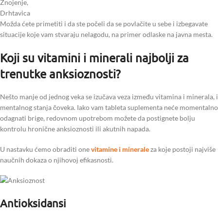
Znojenje,
Drhtavica
Možda ćete primetiti i da ste počeli da se povlačite u sebe i izbegavate
situacije koje vam stvaraju nelagodu, na primer odlaske na javna mesta.
Koji su vitamini i minerali najbolji za
trenutke anksioznosti?
Nešto manje od jednog veka se izučava veza između vitamina i minerala, i
mentalnog stanja čoveka. Iako vam tableta suplementa neće momentalno
odagnati brige, redovnom upotrebom možete da postignete bolju
kontrolu hronične anksioznosti ili akutnih napada.
U nastavku ćemo obraditi one
vitamine i minerale
za koje postoji najviše
naučnih dokaza o njihovoj efikasnosti.
Antioksidansi