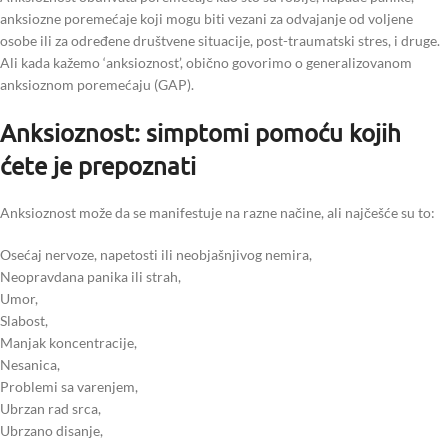
anksiozne poremećaje koji mogu biti vezani za odvajanje od voljene
osobe ili za određene društvene situacije, post-traumatski stres, i druge.
Ali kada kažemo ‘anksioznost’, obično govorimo o generalizovanom
anksioznom poremećaju (GAP).
Anksioznost: simptomi pomoću kojih
ćete je prepoznati
Anksioznost može da se manifestuje na razne načine, ali najčešće su to:
Osećaj nervoze, napetosti ili neobjašnjivog nemira,
Neopravdana panika ili strah,
Umor,
Slabost,
Manjak koncentracije,
Nesanica,
Problemi sa varenjem,
Ubrzan rad srca,
Ubrzano disanje,