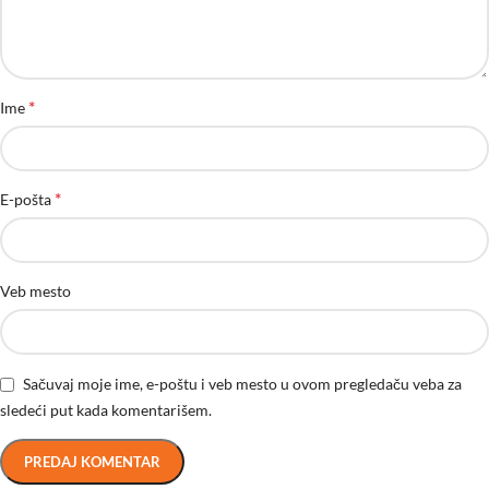
*
Ime
*
E-pošta
Veb mesto
Sačuvaj moje ime, e-poštu i veb mesto u ovom pregledaču veba za
sledeći put kada komentarišem.