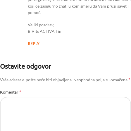
koji ce zasigurno znati u kom smeru da Vam pruži savet i
pomoć.
Veliki pozdrav,
BiVits ACTIVA Tim
REPLY
Ostavite odgovor
*
Vaša adresa e-pošte neće biti objavljena.
Neophodna polja su označena
*
Komentar