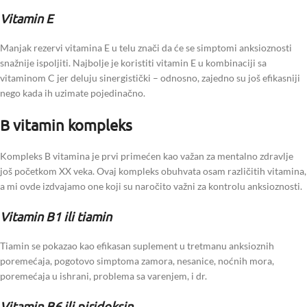
Vitamin E
Manjak rezervi vitamina E u telu znači da će se simptomi anksioznosti
snažnije ispoljiti. Najbolje je koristiti vitamin E u kombinaciji sa
vitaminom C jer deluju sinergistički – odnosno, zajedno su još efikasniji
nego kada ih uzimate pojedinačno.
B vitamin kompleks
Kompleks B vitamina je prvi primećen kao važan za mentalno zdravlje
još početkom XX veka. Ovaj kompleks obuhvata osam različitih vitamina,
a mi ovde izdvajamo one koji su naročito važni za kontrolu anksioznosti.
Vitamin B1 ili tiamin
Tiamin se pokazao kao efikasan suplement u tretmanu anksioznih
poremećaja, pogotovo simptoma zamora, nesanice, noćnih mora,
poremećaja u ishrani, problema sa varenjem, i dr.
Vitamin B6 ili piridoksin