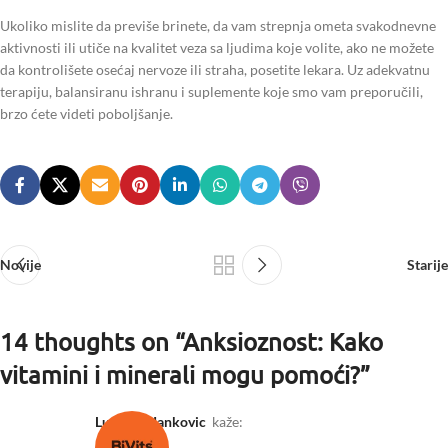
Ukoliko mislite da previše brinete, da vam strepnja ometa svakodnevne
aktivnosti ili utiče na kvalitet veza sa ljudima koje volite, ako ne možete
da kontrolišete osećaj nervoze ili straha, posetite lekara. Uz adekvatnu
terapiju, balansiranu ishranu i suplemente koje smo vam preporučili,
brzo ćete videti poboljšanje.
Novije
Starije
14 thoughts on “
Anksioznost: Kako
vitamini i minerali mogu pomoći?
”
Ludwika Jankovic
kaže: