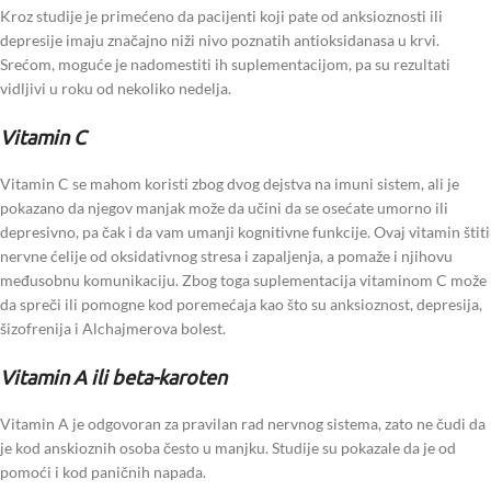
Kroz studije je primećeno da pacijenti koji pate od anksioznosti ili
depresije imaju značajno niži nivo poznatih antioksidanasa u krvi.
Srećom, moguće je nadomestiti ih suplementacijom, pa su rezultati
vidljivi u roku od nekoliko nedelja.
Vitamin C
Vitamin C se mahom koristi zbog dvog dejstva na imuni sistem, ali je
pokazano da njegov manjak može da učini da se osećate umorno ili
depresivno, pa čak i da vam umanji kognitivne funkcije. Ovaj vitamin štiti
nervne ćelije od oksidativnog stresa i zapaljenja, a pomaže i njihovu
međusobnu komunikaciju. Zbog toga suplementacija vitaminom C može
da spreči ili pomogne kod poremećaja kao što su anksioznost, depresija,
šizofrenija i Alchajmerova bolest.
Vitamin A ili beta-karoten
Vitamin A je odgovoran za pravilan rad nervnog sistema, zato ne čudi da
je kod anskioznih osoba često u manjku. Studije su pokazale da je od
pomoći i kod paničnih napada.