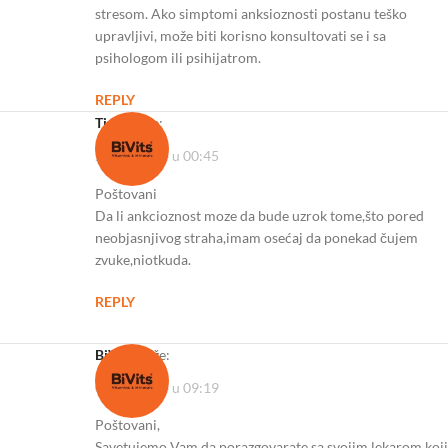
stresom. Ako simptomi anksioznosti postanu teško
upravljivi, može biti korisno konsultovati se i sa
psihologom ili psihijatrom.
REPLY
Tima
kaže:
28/06/2024 u 00:45
Poštovani
Da li ankcioznost moze da bude uzrok tome,što pored
neobjasnjivog straha,imam osećaj da ponekad čujem
zvuke,niotkuda.
REPLY
BiVits
kaže:
01/07/2024 u 09:19
Poštovani,
Savetujemo Vam da porazgovarate sa svojim lekarom koji