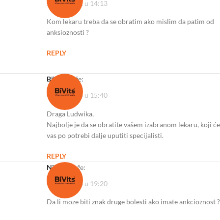
29/11/2022 u 14:13
Kom lekaru treba da se obratim ako mislim da patim od
anksioznosti ?
REPLY
BiVits
kaže:
09/01/2023 u 15:40
Draga Ludwika,
Najbolje je da se obratite vašem izabranom lekaru, koji će
vas po potrebi dalje uputiti specijalisti.
REPLY
Nikola
kaže:
09/02/2023 u 19:20
Da li moze biti znak druge bolesti ako imate ankcioznost ?