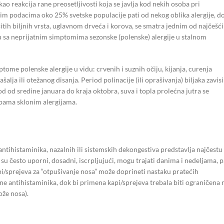
 reakcija rane preosetljivosti koja se javlja kod nekih osoba pri
 podacima oko 25% svetske populacije pati od nekog oblika alergije, d
itih biljnih vrsta, uglavnom drveća i korova, se smatra jednim od najčešć
reću sa neprijatnim simptomima sezonske (polenske) alergije u stalnom
tome polenske alergije u vidu: crvenih i suznih očiju, kijanja, curenja
lja ili otežanog disanja. Period polinacije (ili oprašivanja) biljaka zavisi
od od sredine januara do kraja oktobra, suva i topla prolećna jutra se
obama sklonim alergijama.
antihistaminika, nazalnih ili sistemskih dekongestiva predstavlja najčestu
 su često uporni, dosadni, iscrpljujući, mogu trajati danima i nedeljama, p
pi/sprejeva za “otpušivanje nosa” može doprineti nastaku pratećih
ne antihistaminika, dok bi primena kapi/sprejeva trebala biti ograničena 
ože nosa).