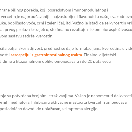
z hrane biljnog porekla, koji posredstvom imunomodulatnog i
ercetin je najproučavaniji i najzastupljeni flavonoid u našoj svakodnevn
e, bobičasto voće, crni i zeleni čaj, itd. Važno je istaći da se kvrcertin vr
at prvog prolaza kroz jetru, što finalno rezultuje niskom biorasploživošću
vom sastavu sadrže kvercetin.
ila bolja iskoristljivost, prednost se daje formulacijama kvercetina u vid
vost i
resorpciju iz gastrointestinalnog trakta
. Finalno, dijetetski
pididima u fitozomalnom obliku omogućavaju i do 20 puta veću
koja su potvrđena brojnim istraživanjima. Važno je napomenuti da kvrcet
atornih medijatora. Inhibicuju aktivacije mastocita kvercetin omogućava
o poslednično dovodi do ublažavanja simptoma alergije.