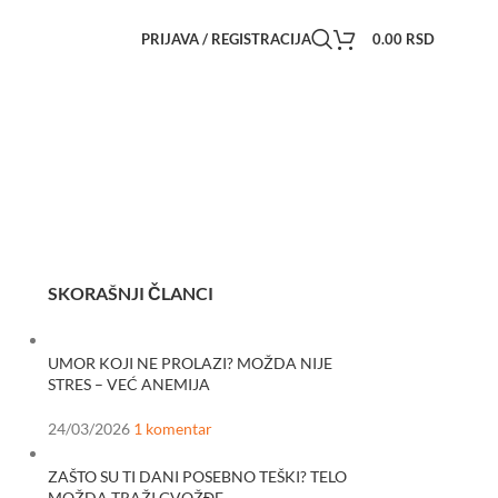
PRIJAVA / REGISTRACIJA
0.00
RSD
SKORAŠNJI ČLANCI
UMOR KOJI NE PROLAZI? MOŽDA NIJE
STRES – VEĆ ANEMIJA
24/03/2026
1 komentar
ZAŠTO SU TI DANI POSEBNO TEŠKI? TELO
MOŽDA TRAŽI GVOŽĐE