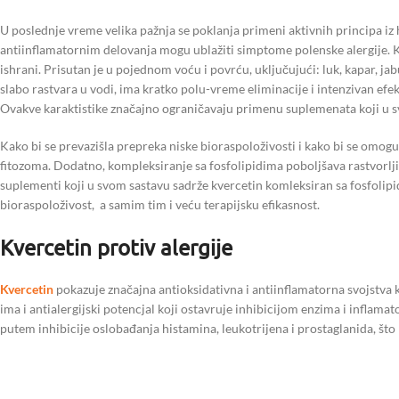
U poslednje vreme velika pažnja se poklanja primeni aktivnih principa i
antiinflamatornim delovanja mogu ublažiti simptome polenske alergije. Kv
ishrani. Prisutan je u pojednom voću i povrću, uključujući: luk, kapar, jabuk
slabo rastvara u vodi, ima kratko polu-vreme eliminacije i intenzivan efek
Ovakve karaktistike značajno ograničavaju primenu suplemenata koji u s
Kako bi se prevazišla prepreka niske bioraspoloživosti i kako bi se omoguć
fitozoma. Dodatno, kompleksiranje sa fosfolipidima poboljšava rastvorlji
suplementi koji u svom sastavu sadrže kvercetin komleksiran sa fosfoli
bioraspoloživost, a samim tim i veću terapijsku efikasnost.
Kvercetin protiv alergije
Kvercetin
pokazuje značajna antioksidativna i antiinflamatorna svojstva 
ima i antialergijski potencjal koji ostavruje inhibicijom enzima i inflam
putem inhibicije oslobađanja histamina, leukotrijena i prostaglanida, št