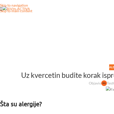
Skip to navigation
Skip to main content
AL
Uz kvercetin budite korak isp
Objavio
Test
Šta su alergije?