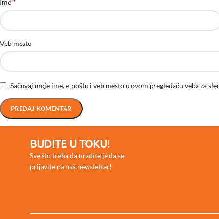
*
Ime
Veb mesto
Sačuvaj moje ime, e-poštu i veb mesto u ovom pregledaču veba za sle
BUDITE U TOKU!
Sve što treba da uradite je da se
prijavite na naš newsletter!