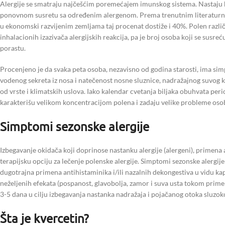
Alergije se smatraju najčešćim poremećajem imunskog sistema. Nastaju kao
ponovnom susretu sa određenim alergenom. Prema trenutnim literaturnim
u ekonomski razvijenim zemljama taj procenat dostiže i 40%. Polen različ
inhalacionih izazivača alergijskih reakcija, pa je broj osoba koji se sus
porastu.
Procenjeno je da svaka peta osoba, nezavisno od godina starosti, ima simp
vodenog sekreta iz nosa i natečenost nosne sluznice, nadražajnog suvog kaša
od vrste i klimatskih uslova. Iako kalendar cvetanja biljaka obuhvata peri
karakterišu velikom koncentracijom polena i zadaju velike probleme os
Simptomi sezonske alergije
Izbegavanje okidača koji doprinose nastanku alergije (alergeni), primena 
terapijsku opciju za lečenje polenske alergije. Simptomi sezonske alergije
dugotrajna primena antihistaminika i/ili nazalnih dekongestiva u vidu ka
neželjenih efekata (pospanost, glavobolja, zamor i suva usta tokom prime
3-5 dana u cilju izbegavanja nastanka nadražaja i pojačanog otoka sluzok
Šta je kvercetin?