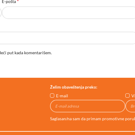
*
E-pošta
deći put kada komentarišem.
Želim obaveštenja preko:
E-mail
V
Saglasan/na sam da primam promotivne poru