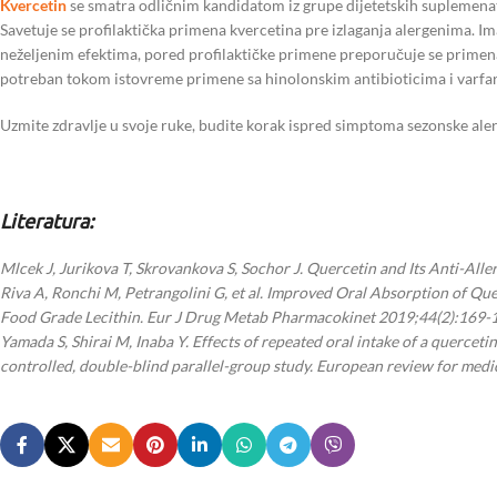
Kvercetin
se smatra odličnim kandidatom iz grupe dijetetskih suplemenat
Savetuje se profilaktička primena kvercetina pre izlaganja alergenima. Im
neželjenim efektima, pored profilaktičke primene preporučuje se primena
potreban tokom istovreme primene sa hinolonskim antibioticima i varfa
Uzmite zdravlje u svoje ruke, budite korak ispred simptoma sezonske alerg
Literatura:
Mlcek J, Jurikova T, Skrovankova S, Sochor J. Quercetin and Its Anti-Al
Riva A, Ronchi M, Petrangolini G, et al. Improved Oral Absorption of 
Food Grade Lecithin. Eur J Drug Metab Pharmacokinet 2019;44(2):169-
Yamada S, Shirai M, Inaba Y. Effects of repeated oral intake of a quercet
controlled, double-blind parallel-group study. European review for med