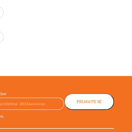
iber
PRIJAVITE SE
ke.