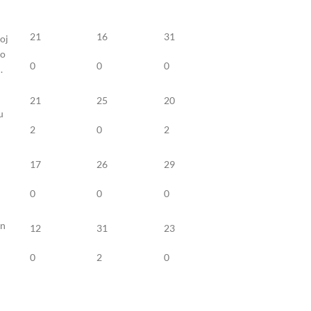
21
16
31
oj
lo
0
0
0
.
21
25
20
u
2
0
2
17
26
29
0
0
0
in
12
31
23
0
2
0