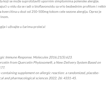
a koji se može suprotstaviti upornim simptomima polenske alergije.
ajući u vidu da se radi o bioflavonoidu sa vrlo bezbednim profilom i retk
 kvercitina u dozi od 250-500mg tokom cele sezone alergija. Oprez je
rinom.
ije i uživajte u čarima proleća!
lergic Immune Response. Molecules 2016;21(5):623.
Quercetin from Quercetin Phytosome®, a New Delivery System Based on
177.
in-containing supplement on allergic reaction: a randomized, placebo-
ical and pharmacological sciences 2022; 26: 4331-45.