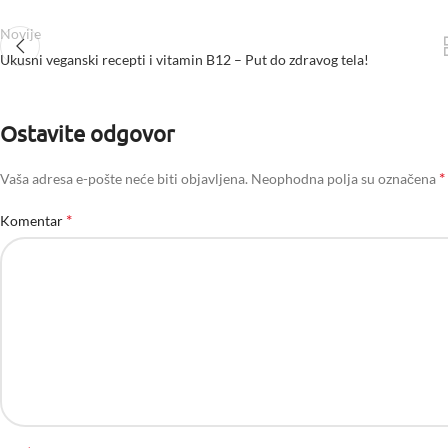
Novije
Ukusni veganski recepti i vitamin B12 – Put do zdravog tela!
Ostavite odgovor
*
Vaša adresa e-pošte neće biti objavljena.
Neophodna polja su označena
*
Komentar