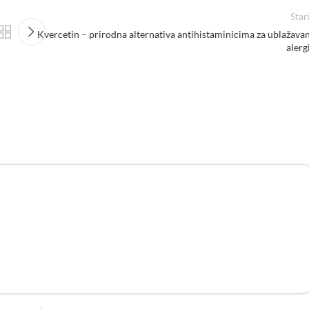
Star
Kvercetin – prirodna alternativa antihistaminicima za ublažava
alerg