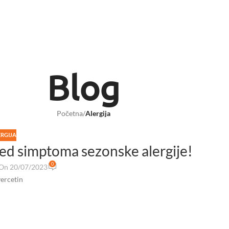
Blog
Početna
/
Alergija
ERGIJA
red simptoma sezonske alergije!
0
On 20/07/2023