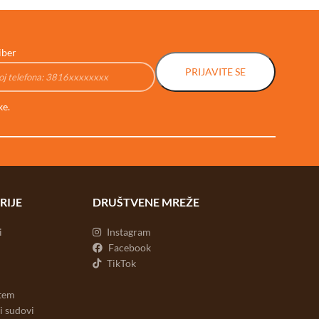
iber
PRIJAVITE SE
ke.
RIJE
DRUŠTVENE MREŽE
i
Instagram
Facebook
TikTok
stem
ni sudovi