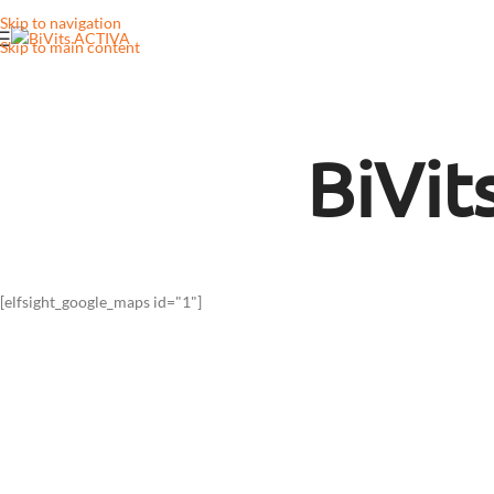
Skip to navigation
Skip to main content
BiVi
[elfsight_google_maps id="1"]