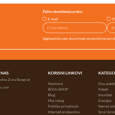
Želim obaveštenja preko:
E-mail
V
Saglasan/na sam da primam promotivne poru
 NAS
KORISNI LINKOVI
KATEGO
bodna Zona Beograd
Naslovna
Duo paket
ts.com
BiVits SHOP
Paketi
Blog
Imunitet
Moj nalog
Energija
Politika privatnosti
Nervni si
Internet prodavnica
Srce i krv