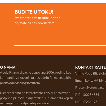
BUDITE U TOKU!
Sve što treba da uradite je da se
prijavite na naš newsletter!
O NAMA
KONTAKTIRAJTE
Abela Pharm d.o.o. je osnovana 2006. godine kao
Viline Vode BB, Slo
kompanija za razvoj i proizvodnju farmaceutskih
Email: kontakt@bivi
proizvoda visokog kvaliteta.
Proton System d.o.o.
Usmereni smo na istraživanje, razvoj i proizvodnju
PIB: 100256884
potpuno prirodnih dijetetskih suplemenata koji su
MB: 17234498
namenjeni zdravlju cele porodice.