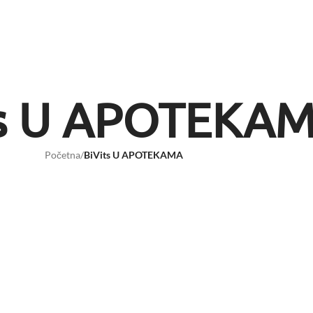
ts U APOTEKA
Početna
/
BiVits U APOTEKAMA